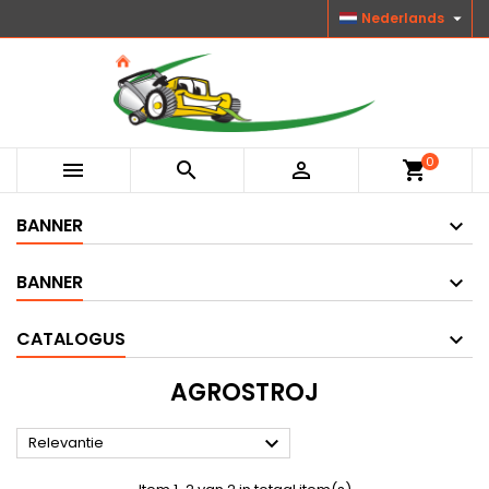

Nederlands
0



shopping_cart
BANNER
BANNER
CATALOGUS
AGROSTROJ

Relevantie