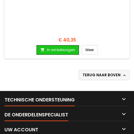
Prijs
€ 40,35
In winkelwagen
Meer

TERUG NAAR BOVEN


TECHNISCHE ONDERSTEUNING

DE ONDERDELENSPECIALIST

UW ACCOUNT