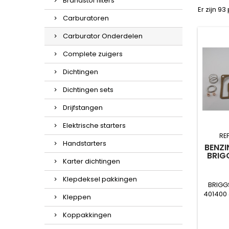
Brandstof filters
Er zijn 9
Carburatoren
Carburator Onderdelen
Complete zuigers
Dichtingen
Dichtingen sets
Drijfstangen
Elektrische starters
RE
Handstarters
BENZI
BRIG
Karter dichtingen
Klepdeksel pakkingen
BRIGG
401400
Kleppen
Koppakkingen