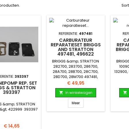
3 producten.
Sor
REFERENTIE:
497481
REF
CARBURATEUR
C
REPARATIESET BRIGGS
REPA
AND STRATTON
BRIG
497481, 496622
BRIGGS &amp; STRATTON
BRIGG
282700, 283700, 286700,
10090
28A700, 28B700, 28C700,
132900, 
FERENTIE:
393397
28D700, 28M700 497481,
496622
NEPOMP REP. SET
Prijs
€ 49,95
GS & STRATTON
393397
In winkelwagen


Meer
S &amp; STRATTON
 &gt; 422999 393397
Prijs
€ 14,65