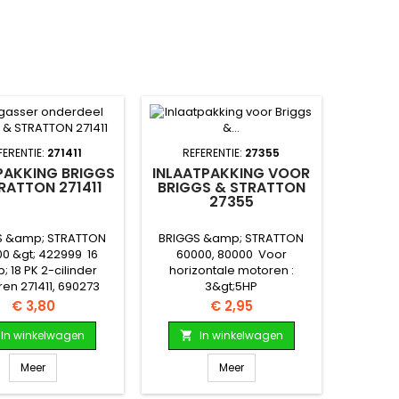
FERENTIE:
271411
REFERENTIE:
27355
RPAKKING BRIGGS
INLAATPAKKING VOOR
RATTON 271411
BRIGGS & STRATTON
27355
S &amp; STRATTON
BRIGGS &amp; STRATTON
0 &gt; 422999 16
60000, 80000 Voor
 18 PK 2-cilinder
horizontale motoren :
en 271411, 690273
3&gt;5HP
Prijs
Prijs
€ 3,80
€ 2,95
In winkelwagen
In winkelwagen

Meer
Meer