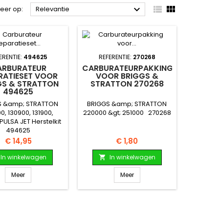



teer op:
Relevantie
ERENTIE:
494625
REFERENTIE:
270268
ARBURATEUR
CARBURATEURPAKKING
RATIESET VOOR
VOOR BRIGGS &
GS & STRATTON
STRATTON 270268
494625
S &amp; STRATTON
BRIGGS &amp; STRATTON
0, 130900, 131900,
220000 &gt; 251000 270268
PULSA JET Herstelkit
494625
Prijs
Prijs
€ 14,95
€ 1,80
In winkelwagen
In winkelwagen

Meer
Meer