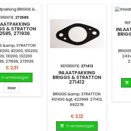
FERENTIE:
272585
REF
LAATPAKKING
GS & STRATTON
INLAA
2585, 271936
BRIG
S &amp; STRATTON
BRIGG
81200, 82200, 100200,
243
00, 131200, 132200
2
5, 271936, 273113S
REFERENTIE:
271412
Prijs
€ 2,51
INLAATPAKKING
BRIGGS & STRATTON
In winkelwagen
271412

Meer
BRIGGS &amp; STRATTON
401400 &gt; 422999 271412,
692278
Prijs
€ 3,12
In winkelwagen
