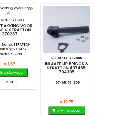
ERENTIE:
270267
TPAKKING VOOR
GS & STRATTON
270267
S &amp; STRATTON
430 &gt; 243475
70267, 692214
REFERENTIE:
497465
INLAATPIJP BRIGGS &
Prijs
€ 1,67
STRATTON 497465,
794305
In winkelwagen
Meer
497465, 794305
Prijs
€ 19,75
In winkelwagen
