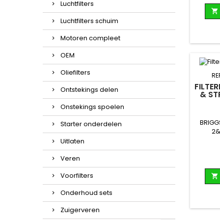
Luchtfilters

Luchtfilters schuim
Motoren compleet
OEM
Oliefilters
RE
FILTE
Ontstekings delen
& ST
Onstekings spoelen
BRIGG
Starter onderdelen
2&
Uitlaten
Veren
Voorfilters

Onderhoud sets
Zuigerveren