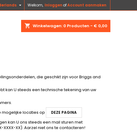

derlands
Welkom,
Inloggen
of
Account aanmaken
shopping_cart
Winkelwagen:
0
Producten - € 0,00
lingsonderdelen, die geschikt zijn voor Briggs and
bt kan U steeds een technische tekening van uw
mmers.
e mogelijke locaties op
DEZE PAGINA
gen kan U ons steeds een mail sturen met
-XXXX-XX). Aarzel niet ons te
contacteren
!