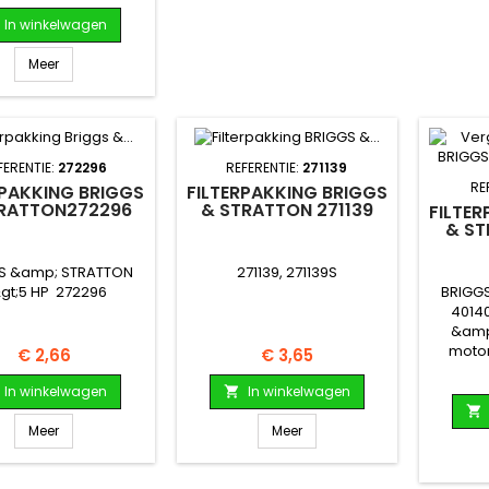
In winkelwagen
Meer
FERENTIE:
272296
REFERENTIE:
271139
RE
RPAKKING BRIGGS
FILTERPAKKING BRIGGS
RATTON272296
& STRATTON 271139
FILTE
& ST
S &amp; STRATTON
271139, 271139S
BRIGG
gt;5 HP 272296
40140
&amp;
motor
Prijs
Prijs
€ 2,66
€ 3,65
In winkelwagen
In winkelwagen


Meer
Meer