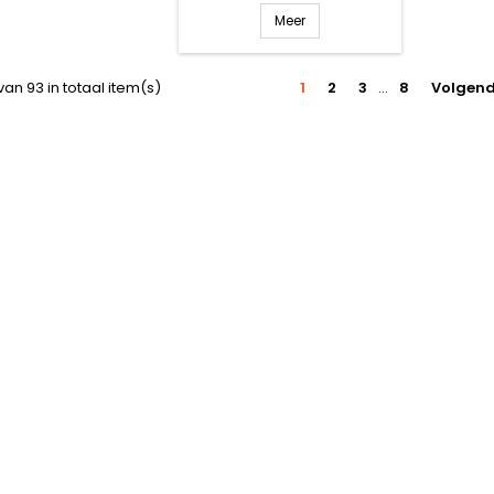
Meer
van 93 in totaal item(s)
1
2
3
…
8
Volgen