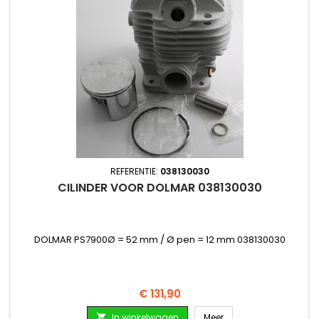
REFERENTIE:
038130030
CILINDER VOOR DOLMAR 038130030
DOLMAR PS7900Ø = 52 mm / Ø pen = 12 mm 038130030
Prijs
€ 131,90
In winkelwagen
Meer
