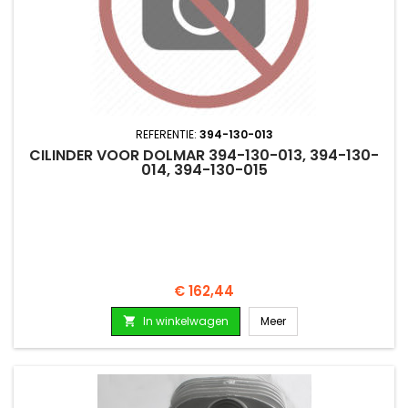
REFERENTIE:
394-130-013
CILINDER VOOR DOLMAR 394-130-013, 394-130-
014, 394-130-015
Prijs
€ 162,44
In winkelwagen
Meer
