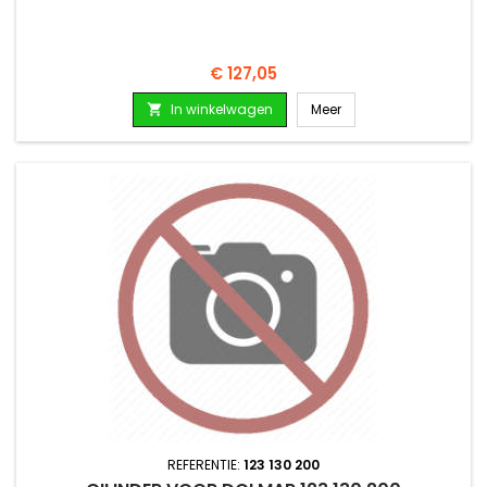
Prijs
€ 127,05
In winkelwagen
Meer

REFERENTIE:
123 130 200