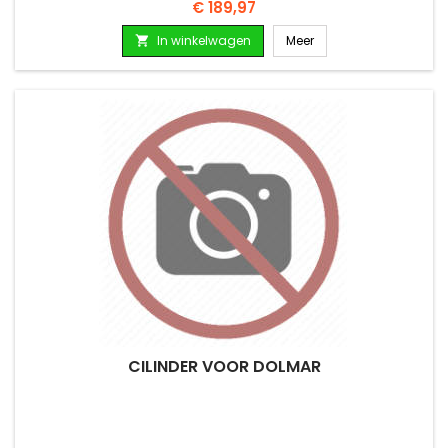
Prijs
€ 189,97
In winkelwagen
Meer

CILINDER VOOR DOLMAR