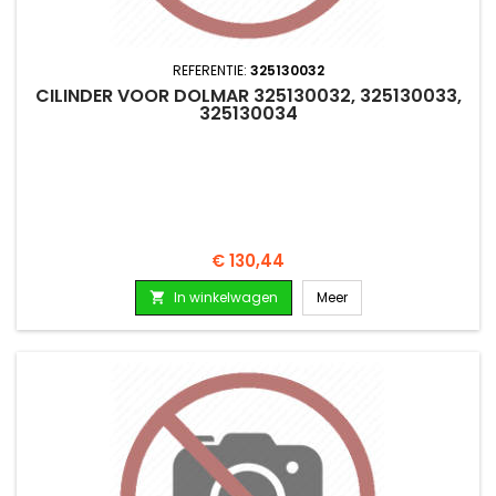
REFERENTIE:
325130032
CILINDER VOOR DOLMAR 325130032, 325130033,
325130034
Prijs
€ 130,44
In winkelwagen
Meer
