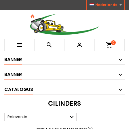

Nederlands
0



shopping_cart
BANNER
BANNER
CATALOGUS
CILINDERS

Relevantie