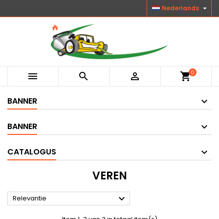

Nederlands
0



shopping_cart
BANNER
BANNER
CATALOGUS
VEREN

Relevantie