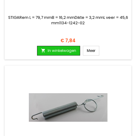
STIGARem L = 79,7 mmB = 16,2 mmDikte = 3,2 mmL veer = 45,6
mm1134-1242-02
Prijs
€ 7,84
In winkelwagen
Meer
