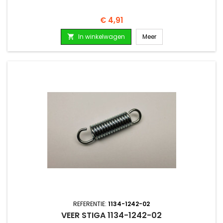
Prijs
€ 4,91
In winkelwagen
Meer

REFERENTIE:
1134-1242-02
VEER STIGA 1134-1242-02