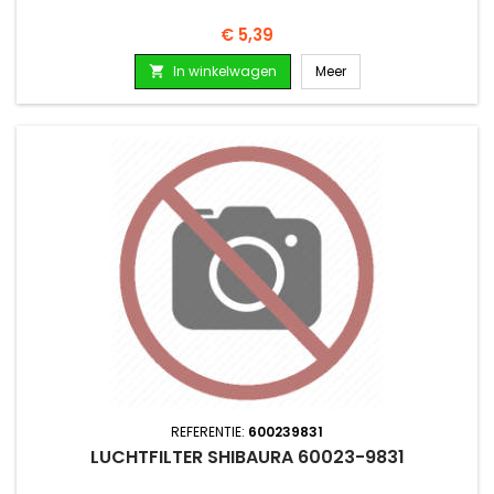
Prijs
€ 5,39
In winkelwagen
Meer

REFERENTIE:
600239831
LUCHTFILTER SHIBAURA 60023-9831