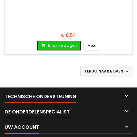
Prijs
€ 6,54
In winkelwagen
Meer

TERUG NAAR BOVEN


TECHNISCHE ONDERSTEUNING

DE ONDERDELENSPECIALIST

UW ACCOUNT