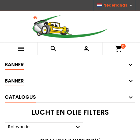

Nederlands
0



shopping_cart
BANNER
BANNER
CATALOGUS
LUCHT EN OLIE FILTERS

Relevantie