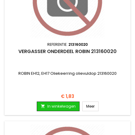
REFERENTIE:
213160020
VERGASSER ONDERDEEL ROBIN 213160020
ROBIN EH12, EH17 Oliekeerring olievuldop 213160020
Prijs
€ 1,83
In winkelwagen
Meer
