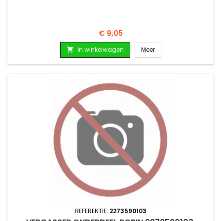
Prijs
€ 9,05
In winkelwagen
Meer

REFERENTIE:
2273590103