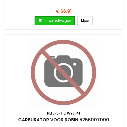
Prijs
€ 66,91
In winkelwagen
Meer

REFERENTIE:
WYL-41
CARBURATOR VOOR ROBIN 5256007000