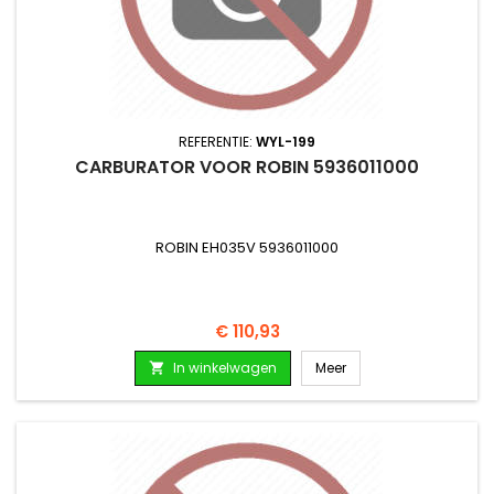
REFERENTIE:
WYL-199
CARBURATOR VOOR ROBIN 5936011000
ROBIN EH035V 5936011000
Prijs
€ 110,93
In winkelwagen
Meer
