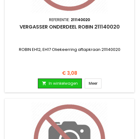
REFERENTIE:
211140020
VERGASSER ONDERDEEL ROBIN 211140020
ROBIN EH12, EH17 Oliekeerring aftapkraan 211140020
Prijs
€ 3,08
In winkelwagen
Meer
