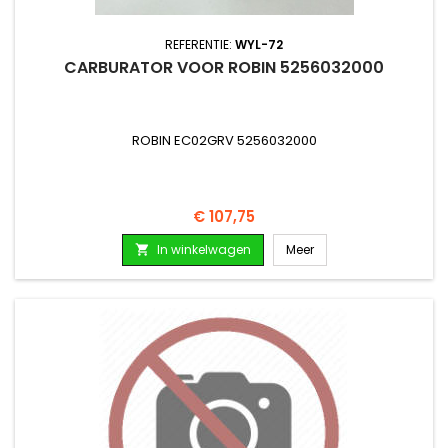
REFERENTIE:
WYL-72
CARBURATOR VOOR ROBIN 5256032000
ROBIN EC02GRV 5256032000
Prijs
€ 107,75
In winkelwagen
Meer
