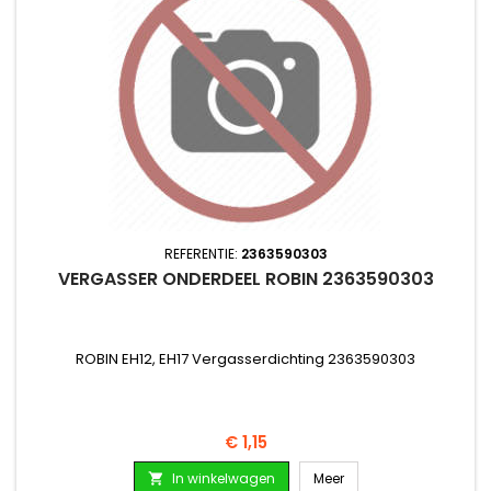
REFERENTIE:
2363590303
VERGASSER ONDERDEEL ROBIN 2363590303
ROBIN EH12, EH17 Vergasserdichting 2363590303
Prijs
€ 1,15
In winkelwagen
Meer
