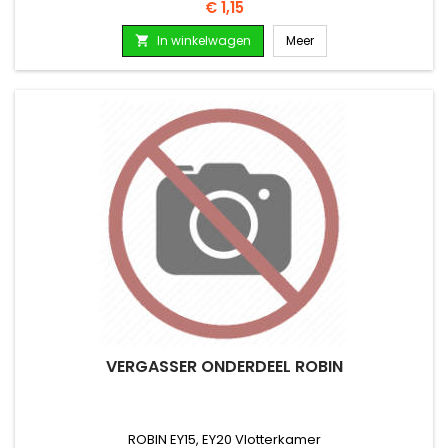
Prijs
€ 1,15
In winkelwagen
Meer

VERGASSER ONDERDEEL ROBIN
ROBIN EY15, EY20 Vlotterkamer