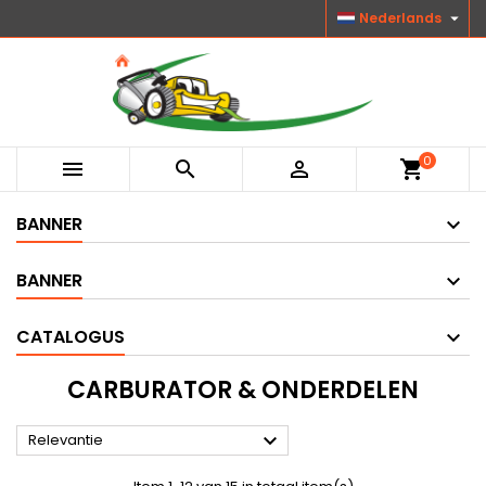

Nederlands
0



shopping_cart
BANNER
BANNER
CATALOGUS
CARBURATOR & ONDERDELEN

Relevantie