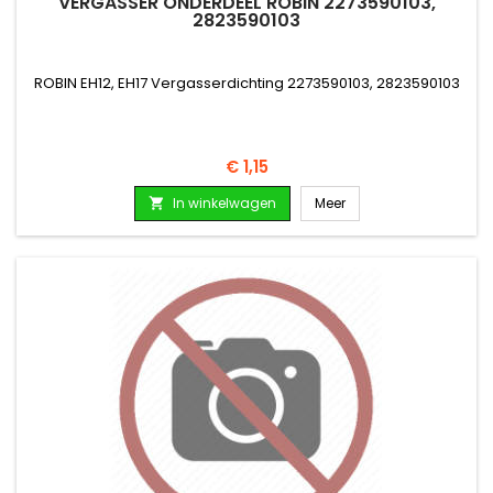
VERGASSER ONDERDEEL ROBIN 2273590103,
2823590103
ROBIN EH12, EH17 Vergasserdichting 2273590103, 2823590103
Prijs
€ 1,15
In winkelwagen
Meer
