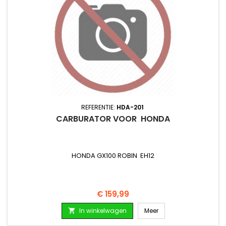
REFERENTIE:
HDA-201
CARBURATOR VOOR HONDA
HONDA GX100 ROBIN EH12
Prijs
€ 159,99
In winkelwagen
Meer
