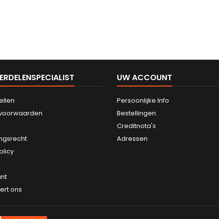
ERDELENSPECIALIST
UW ACCOUNT
ellen
Persoonlijke Info
svoorwaarden
Bestellingen
Creditnota's
ngsrecht
Adressen
olicy
nt
ert ons