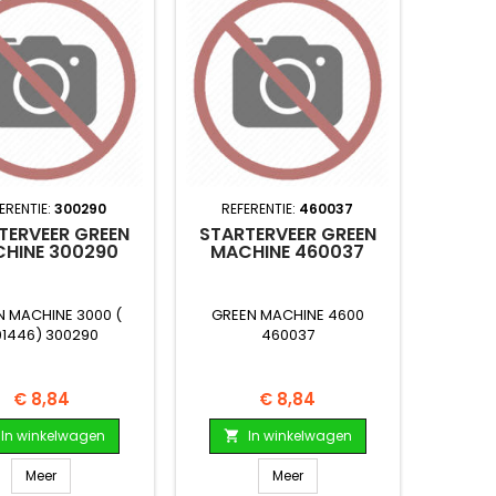
ERENTIE:
300290
REFERENTIE:
460037
TERVEER GREEN
STARTERVEER GREEN
HINE 300290
MACHINE 460037
N MACHINE 3000 (
GREEN MACHINE 4600
01446) 300290
460037
Prijs
Prijs
€ 8,84
€ 8,84
In winkelwagen
In winkelwagen

Meer
Meer