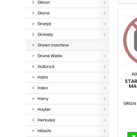
Gilson
Gloria
Granja
Gravely
Green machine
Grüne Welle
Gutbrod
RE
Hahn
STAR
MA
Hako
Harry
GREEN 
Hayter
Herkules
Hitachi
