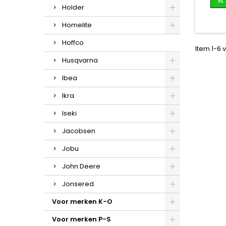
Holder
Homelite
Hoffco
Item 1-6 v
Husqvarna
Ibea
Ikra
Iseki
Jacobsen
Jobu
John Deere
Jonsered
Voor merken K-O
Voor merken P-S