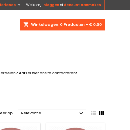

derlands
Welkom,
Inloggen
of
Account aanmaken
shopping_cart
Winkelwagen:
0
Producten - € 0,00
derdelen? Aarzel niet ons te
contacteren
!



teer op:
Relevantie