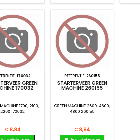
FERENTIE:
170032
REFERENTIE:
260155
TERVEER GREEN
STARTERVEER GREEN
CHINE 170032
MACHINE 260155
MACHINE 1700, 2100,
GREEN MACHINE 2600, 4600,
2200 170032
4800 260155
Prijs
Prijs
€ 8,84
€ 8,84
In winkelwagen
In winkelwagen
