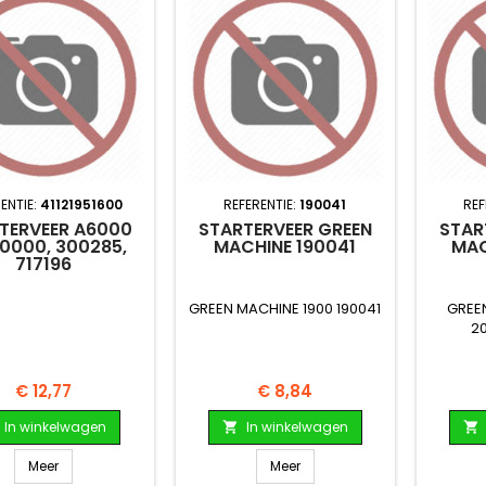
ENTIE:
41121951600
REFERENTIE:
190041
REF
TERVEER A6000
STARTERVEER GREEN
STAR
0000, 300285,
MACHINE 190041
MAC
717196
GREEN MACHINE 1900 190041
GREE
2
Prijs
Prijs
€ 12,77
€ 8,84
In winkelwagen
In winkelwagen


Meer
Meer