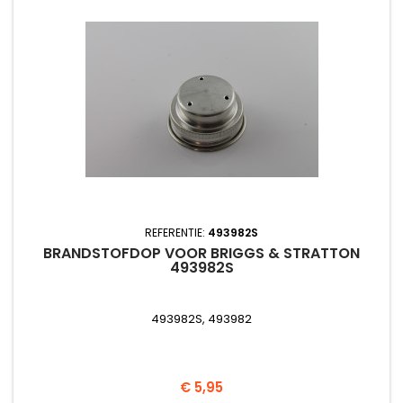
REFERENTIE:
493982S
BRANDSTOFDOP VOOR BRIGGS & STRATTON
493982S
493982S, 493982
Prijs
€ 5,95