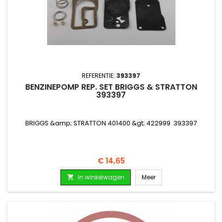
REFERENTIE:
393397
BENZINEPOMP REP. SET BRIGGS & STRATTON
393397
BRIGGS &amp; STRATTON 401400 &gt; 422999 393397
Prijs
€ 14,65
In winkelwagen
Meer
