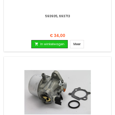
593935, 693713
Prijs
€ 34,00
In winkelwagen
Meer
