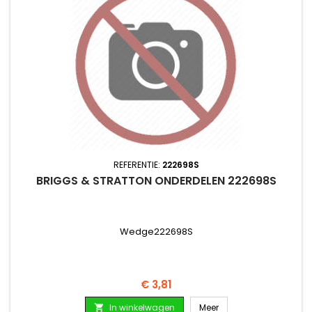
REFERENTIE:
222698S
BRIGGS & STRATTON ONDERDELEN 222698S
Wedge222698S
Prijs
€ 3,81
In winkelwagen
Meer
