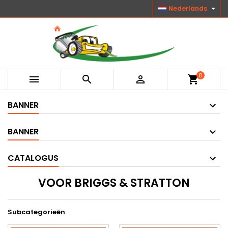

Nederlands
0



shopping_cart
BANNER
BANNER
CATALOGUS
VOOR BRIGGS & STRATTON
Subcategorieën