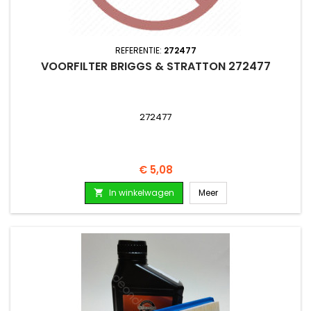
REFERENTIE:
272477
VOORFILTER BRIGGS & STRATTON 272477
272477
Prijs
€ 5,08
In winkelwagen
Meer
