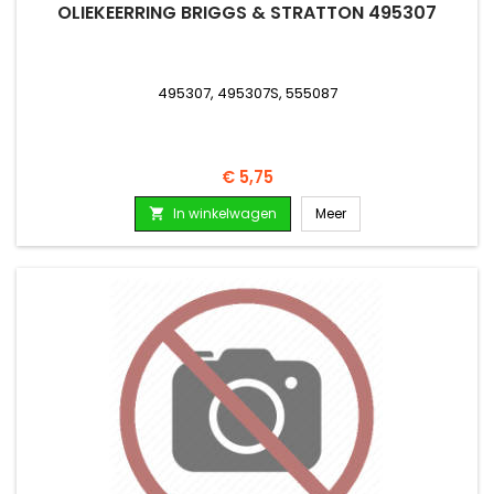
OLIEKEERRING BRIGGS & STRATTON 495307
495307, 495307S, 555087
Prijs
€ 5,75
In winkelwagen
Meer
