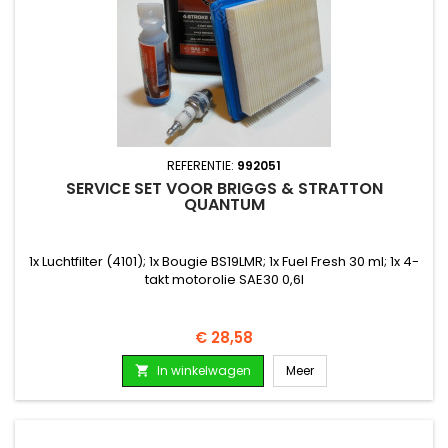
REFERENTIE:
992051
SERVICE SET VOOR BRIGGS & STRATTON
QUANTUM
1x Luchtfilter (4101); 1x Bougie BS19LMR; 1x Fuel Fresh 30 ml; 1x 4-
takt motorolie SAE30 0,6l
Prijs
€ 28,58
In winkelwagen
Meer
