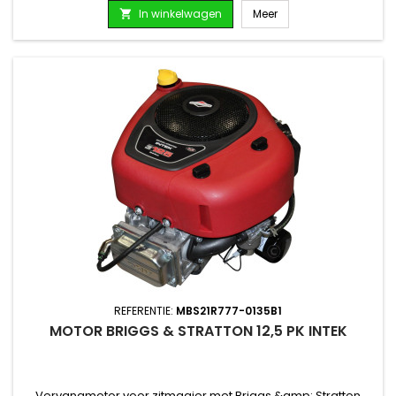
In winkelwagen
Meer

REFERENTIE:
MBS21R777-0135B1
MOTOR BRIGGS & STRATTON 12,5 PK INTEK
Vervangmotor voor zitmaaier met Briggs &amp; Stratton