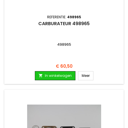
REFERENTIE:
498965
CARBURATEUR 498965
498965
Prijs
€ 60,50
In winkelwagen
Meer
