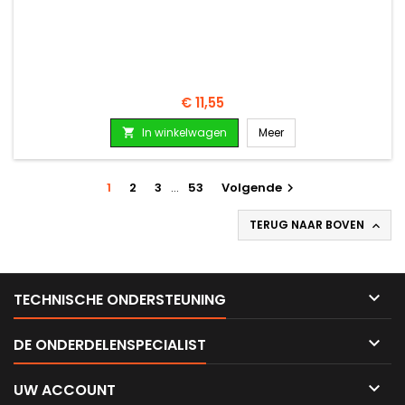
Prijs
€ 11,55
In winkelwagen
Meer

1
2
3
…
53
Volgende

TERUG NAAR BOVEN


TECHNISCHE ONDERSTEUNING

DE ONDERDELENSPECIALIST

UW ACCOUNT