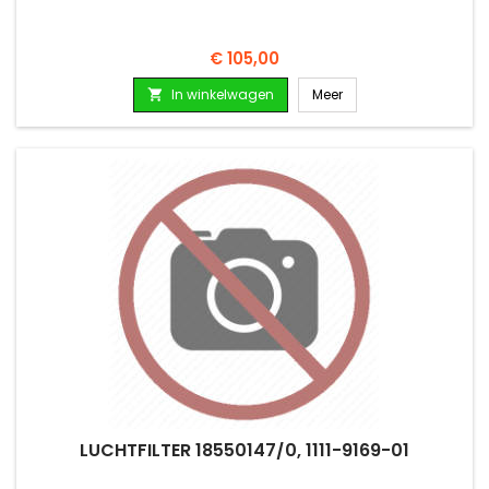
Prijs
€ 105,00
In winkelwagen
Meer

LUCHTFILTER 18550147/0, 1111-9169-01