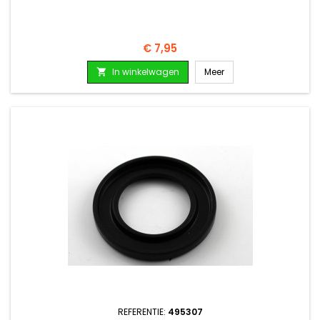
Prijs
€ 7,95
In winkelwagen
Meer

REFERENTIE:
495307