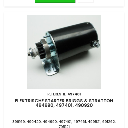
REFERENTIE:
497401
ELEKTRISCHE STARTER BRIGGS & STRATTON
494990, 497401, 490920
399169, 490420, 494990, 497401, 497461, 499521, 691262,
795121