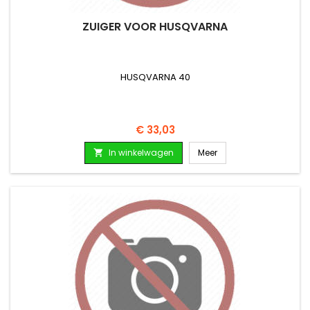
ZUIGER VOOR HUSQVARNA
HUSQVARNA 40
Prijs
€ 33,03
In winkelwagen
Meer
