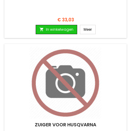
Prijs
€ 33,03
In winkelwagen
Meer

ZUIGER VOOR HUSQVARNA