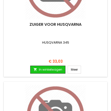
ZUIGER VOOR HUSQVARNA
HUSQVARNA 345
Prijs
€ 33,03
In winkelwagen
Meer
