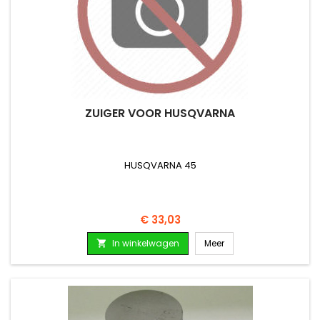
ZUIGER VOOR HUSQVARNA
HUSQVARNA 45
Prijs
€ 33,03
In winkelwagen
Meer
