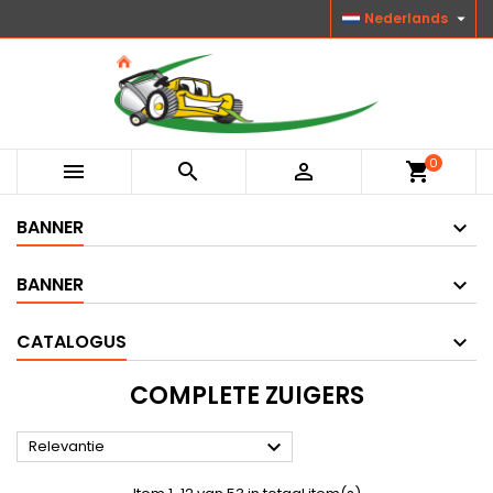

Nederlands
0



shopping_cart
BANNER
BANNER
CATALOGUS
COMPLETE ZUIGERS

Relevantie