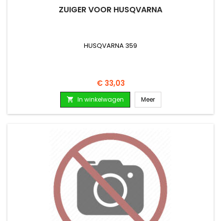
ZUIGER VOOR HUSQVARNA
HUSQVARNA 359
Prijs
€ 33,03
In winkelwagen
Meer
