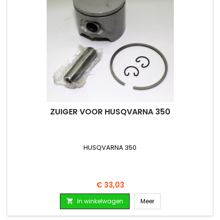
ZUIGER VOOR HUSQVARNA 350
HUSQVARNA 350
Prijs
€ 33,03
In winkelwagen
Meer
