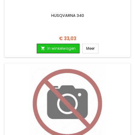
HUSQVARNA 340
Prijs
€ 33,03
In winkelwagen
Meer
