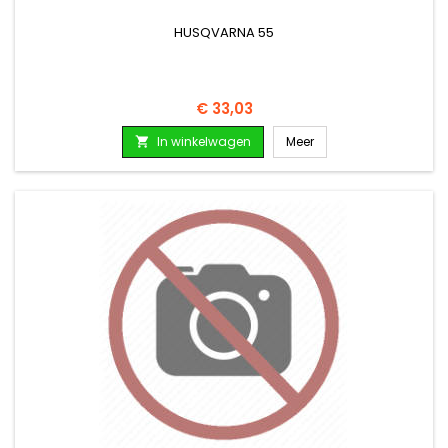
HUSQVARNA 55
Prijs
€ 33,03
In winkelwagen
Meer
