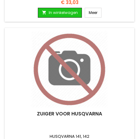
Prijs
€ 33,03
In winkelwagen
Meer

ZUIGER VOOR HUSQVARNA
HUSQVARNA 141, 142