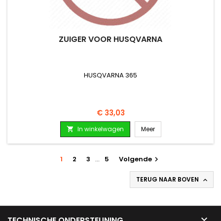
ZUIGER VOOR HUSQVARNA
HUSQVARNA 365
Prijs
€ 33,03
In winkelwagen
Meer

1
2
3
…
5
Volgende

TERUG NAAR BOVEN


TECHNISCHE ONDERSTEUNING