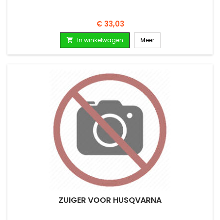
Prijs
€ 33,03
In winkelwagen
Meer

ZUIGER VOOR HUSQVARNA