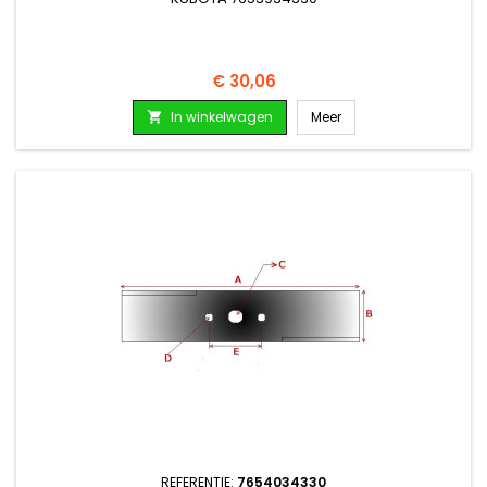
Prijs
€ 30,06
In winkelwagen
Meer

REFERENTIE:
7654034330