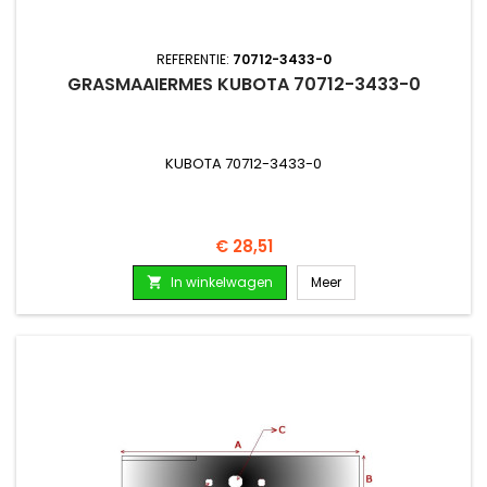
REFERENTIE:
70712-3433-0
GRASMAAIERMES KUBOTA 70712-3433-0
KUBOTA 70712-3433-0
Prijs
€ 28,51
In winkelwagen
Meer
