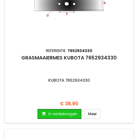
REFERENTIE:
7652934330
GRASMAAIERMES KUBOTA 7652934330
KUBOTA 7652934330
Prijs
€ 38,90
In winkelwagen
Meer
