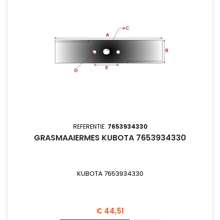
REFERENTIE:
7653934330
GRASMAAIERMES KUBOTA 7653934330
KUBOTA 7653934330
Prijs
€ 44,51