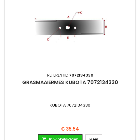
REFERENTIE:
7072134330
GRASMAAIERMES KUBOTA 7072134330
KUBOTA 7072134330
Prijs
€ 35,54
In winkelwagen
Meer
