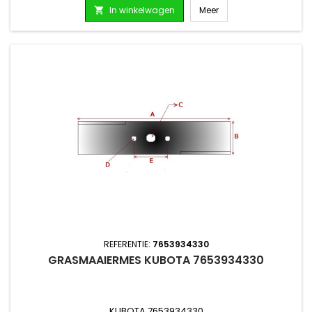
In winkelwagen
Meer

REFERENTIE:
7653934330
GRASMAAIERMES KUBOTA 7653934330
KUBOTA 7653934330