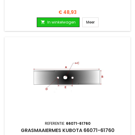
Prijs
€ 48,93
In winkelwagen
Meer

REFERENTIE:
66071-61760
GRASMAAIERMES KUBOTA 66071-61760