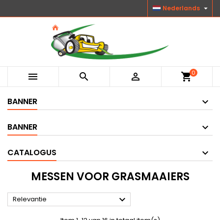

Nederlands
0



shopping_cart
BANNER
BANNER
CATALOGUS
MESSEN VOOR GRASMAAIERS

Relevantie