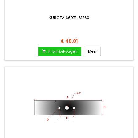
KUBOTA 66071-61760
Prijs
€ 48,01
In winkelwagen
Meer
