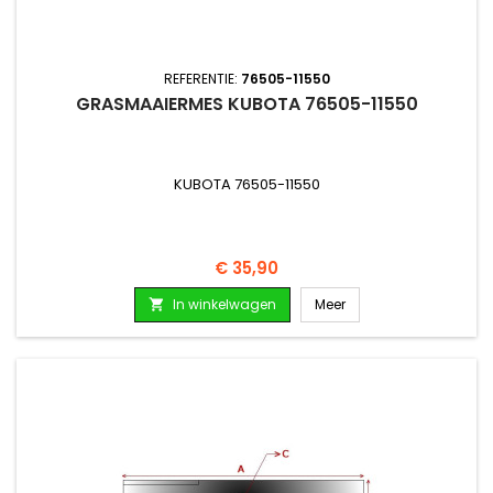
REFERENTIE:
76505-11550
GRASMAAIERMES KUBOTA 76505-11550
KUBOTA 76505-11550
Prijs
€ 35,90
In winkelwagen
Meer
