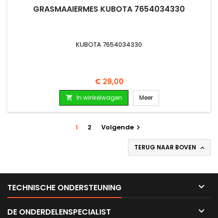
GRASMAAIERMES KUBOTA 7654034330
KUBOTA 7654034330
Prijs
€ 29,00
In winkelwagen
Meer

1
2
Volgende

TERUG NAAR BOVEN


TECHNISCHE ONDERSTEUNING

DE ONDERDELENSPECIALIST