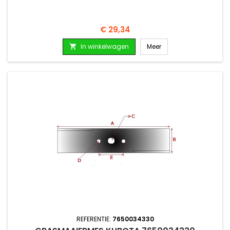
Prijs
€ 29,34
In winkelwagen
Meer

REFERENTIE:
7650034330