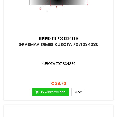
REFERENTIE:
7071334330
GRASMAAIERMES KUBOTA 7071334330
KUBOTA 7071334330
Prijs
€ 29,70
In winkelwagen
Meer
