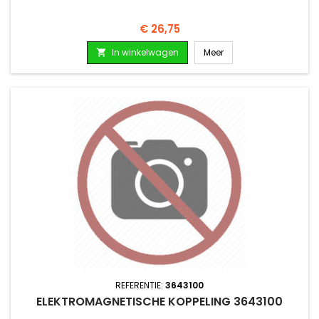
Prijs
€ 26,75
In winkelwagen
Meer

REFERENTIE:
3643100
ELEKTROMAGNETISCHE KOPPELING 3643100