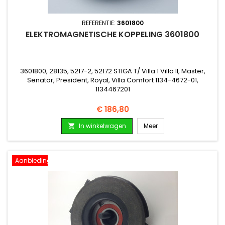
REFERENTIE:
3601800
ELEKTROMAGNETISCHE KOPPELING 3601800
3601800, 28135, 5217-2, 52172 STIGA T/ Villa 1 Villa II, Master,
Senator, President, Royal, Villa Comfort 1134-4672-01,
1134467201
Prijs
€ 186,80
In winkelwagen
Meer

Aanbieding!