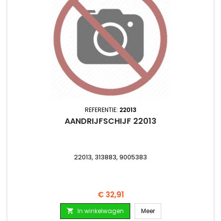
REFERENTIE:
22013
AANDRIJFSCHIJF 22013
22013, 313883, 9005383
Prijs
€ 32,91
In winkelwagen
Meer
