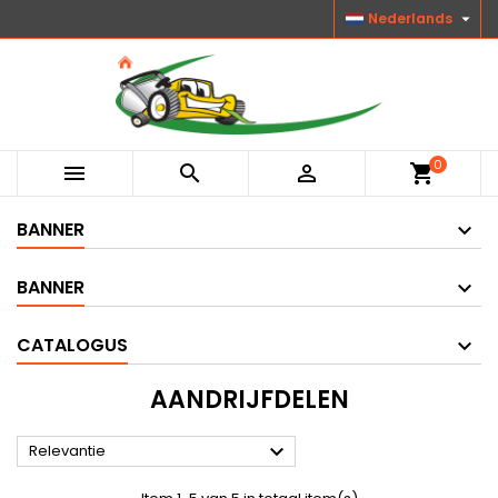

Nederlands
0



shopping_cart
BANNER
BANNER
CATALOGUS
AANDRIJFDELEN

Relevantie