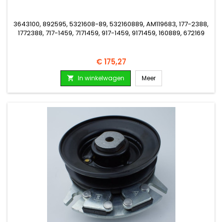
3643100, 892595, 5321608-89, 532160889, AM119683, 177-2388,
1772388, 717-1459, 7171459, 917-1459, 9171459, 160889, 672169
Prijs
€ 175,27
In winkelwagen
Meer
