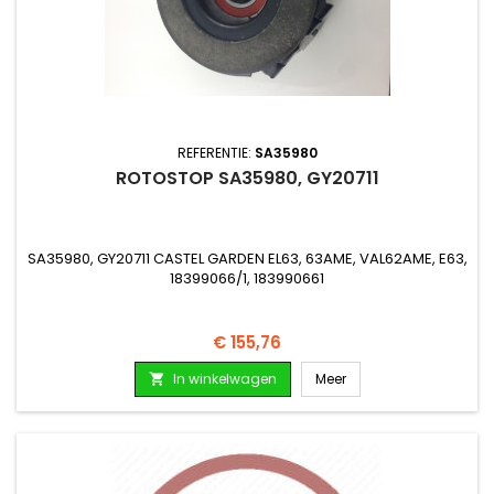
REFERENTIE:
SA35980
ROTOSTOP SA35980, GY20711
SA35980, GY20711 CASTEL GARDEN EL63, 63AME, VAL62AME, E63,
18399066/1, 183990661
Prijs
€ 155,76
In winkelwagen
Meer
