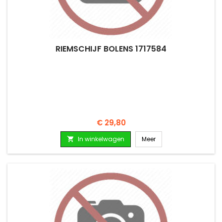
RIEMSCHIJF BOLENS 1717584
Prijs
€ 29,80
In winkelwagen
Meer
