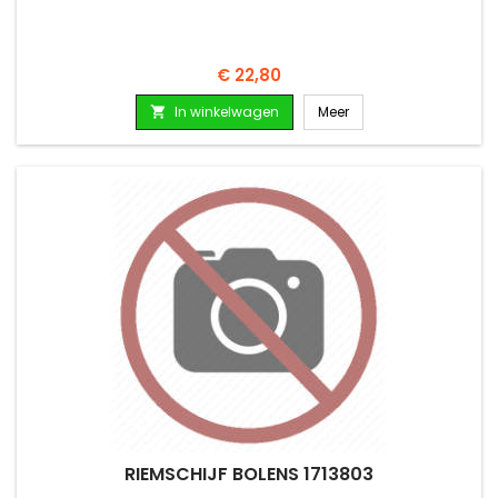
Prijs
€ 22,80
In winkelwagen
Meer

RIEMSCHIJF BOLENS 1713803