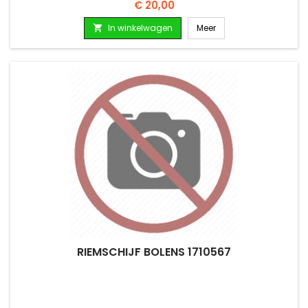
Prijs
€ 20,00
In winkelwagen
Meer

RIEMSCHIJF BOLENS 1710567