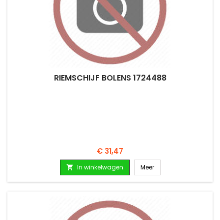
RIEMSCHIJF BOLENS 1724488
Prijs
€ 31,47
In winkelwagen
Meer
