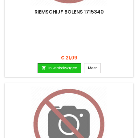
RIEMSCHIJF BOLENS 1715340
Prijs
€ 21,09
In winkelwagen
Meer
