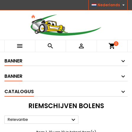

Nederlands
0



shopping_cart
BANNER
BANNER
CATALOGUS
RIEMSCHIJVEN BOLENS

Relevantie