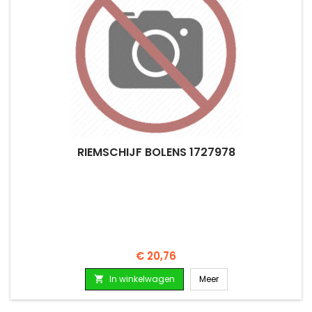
RIEMSCHIJF BOLENS 1727978
Prijs
€ 20,76
In winkelwagen
Meer
