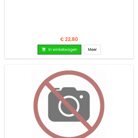
Prijs
€ 22,80
In winkelwagen
Meer
