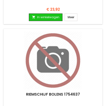
Prijs
€ 23,92
In winkelwagen
Meer

RIEMSCHIJF BOLENS 1754637