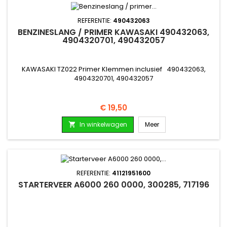
REFERENTIE:
490432063
BENZINESLANG / PRIMER KAWASAKI 490432063,
4904320701, 490432057
KAWASAKI TZ022 Primer Klemmen inclusief 490432063,
4904320701, 490432057
Prijs
€ 19,50
In winkelwagen
Meer

REFERENTIE:
41121951600
STARTERVEER A6000 260 0000, 300285, 717196