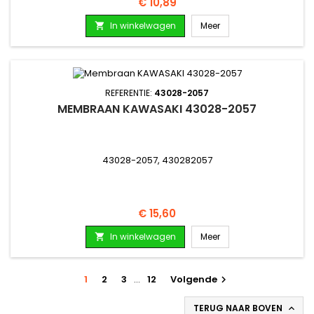
Prijs
€ 10,89
In winkelwagen
Meer

REFERENTIE:
43028-2057
MEMBRAAN KAWASAKI 43028-2057
43028-2057, 430282057
Prijs
€ 15,60
In winkelwagen
Meer

1
2
3
…
12
Volgende

TERUG NAAR BOVEN
