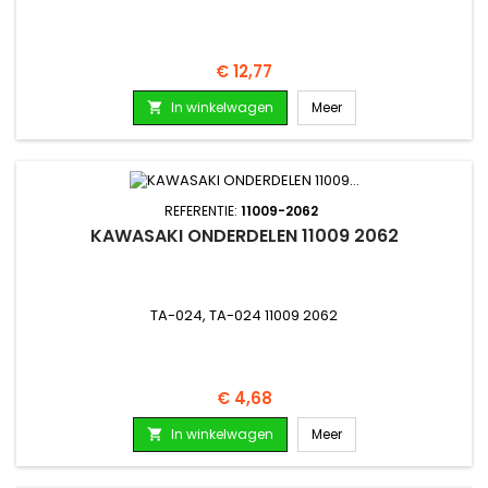
Prijs
€ 12,77
In winkelwagen
Meer

REFERENTIE:
11009-2062
KAWASAKI ONDERDELEN 11009 2062
TA-024, TA-024 11009 2062
Prijs
€ 4,68
In winkelwagen
Meer
