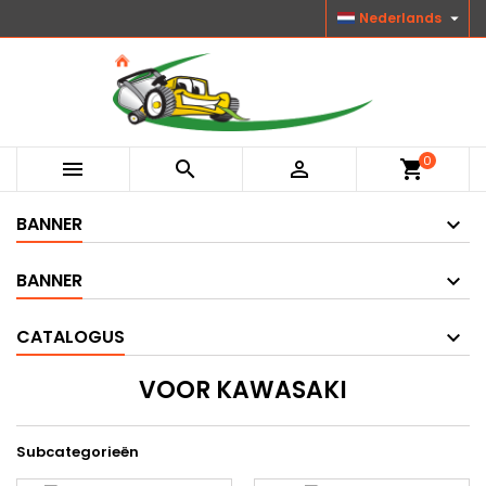

Nederlands
0



shopping_cart
BANNER
BANNER
CATALOGUS
VOOR KAWASAKI
Subcategorieën