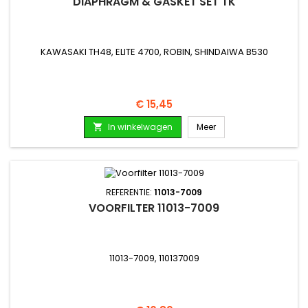
DIAPHRAGM & GASKET SET TK
KAWASAKI TH48, ELITE 4700, ROBIN, SHINDAIWA B530
Prijs
€ 15,45
In winkelwagen
Meer

REFERENTIE:
11013-7009
VOORFILTER 11013-7009
11013-7009, 110137009