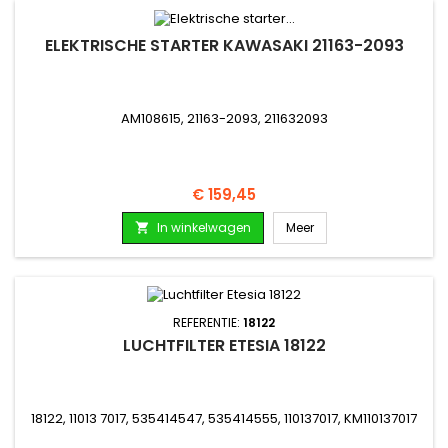
ELEKTRISCHE STARTER KAWASAKI 21163-2093
AM108615, 21163-2093, 211632093
Prijs
€ 159,45
In winkelwagen
Meer

REFERENTIE:
18122
LUCHTFILTER ETESIA 18122
18122, 11013 7017, 535414547, 535414555, 110137017, KM110137017