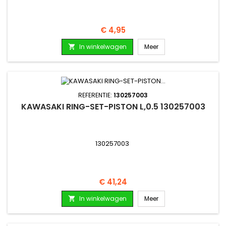
Prijs
€ 4,95
In winkelwagen
Meer

REFERENTIE:
130257003
KAWASAKI RING-SET-PISTON L,0.5 130257003
130257003
Prijs
€ 41,24
In winkelwagen
Meer
