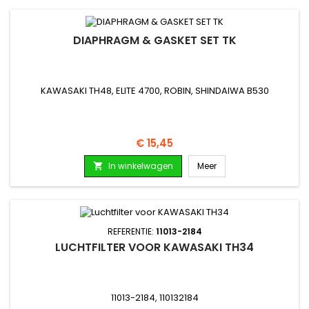
DIAPHRAGM & GASKET SET TK
KAWASAKI TH48, ELITE 4700, ROBIN, SHINDAIWA B530
Prijs
€ 15,45
In winkelwagen
Meer

REFERENTIE:
11013-2184
LUCHTFILTER VOOR KAWASAKI TH34
11013-2184, 110132184