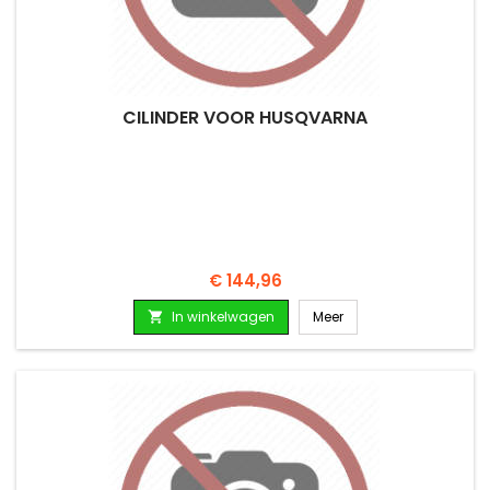
CILINDER VOOR HUSQVARNA
Prijs
€ 144,96
In winkelwagen
Meer
