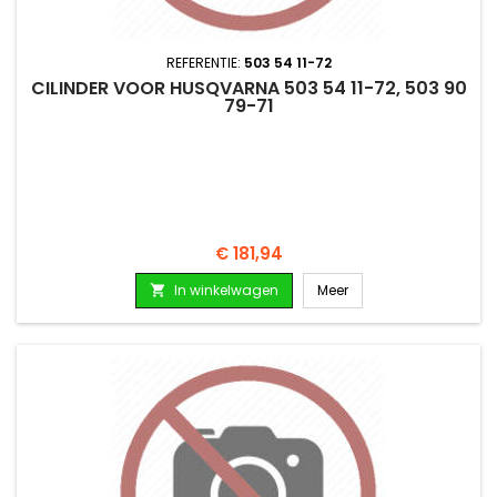
REFERENTIE:
503 54 11-72
CILINDER VOOR HUSQVARNA 503 54 11-72, 503 90
79-71
Prijs
€ 181,94
In winkelwagen
Meer
