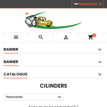

Nederlands
0



shopping_cart
BANNER
BANNER
CATALOGUS
CILINDERS

Relevantie