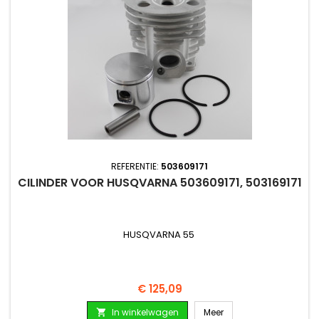
REFERENTIE:
503609171
CILINDER VOOR HUSQVARNA 503609171, 503169171
HUSQVARNA 55
Prijs
€ 125,09
In winkelwagen
Meer
