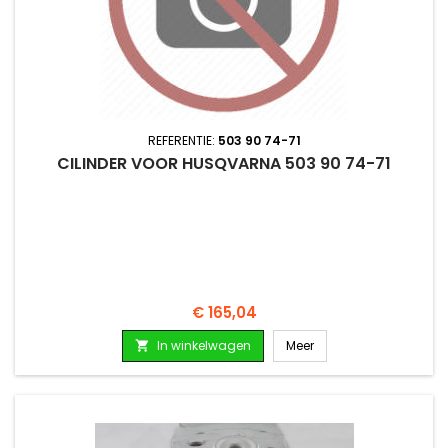
REFERENTIE:
503 90 74-71
CILINDER VOOR HUSQVARNA 503 90 74-71
Prijs
€ 165,04
In winkelwagen
Meer
