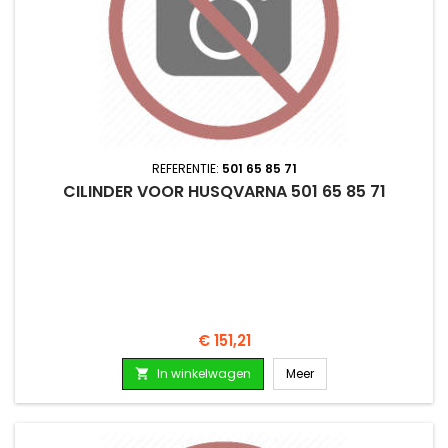
REFERENTIE:
501 65 85 71
CILINDER VOOR HUSQVARNA 501 65 85 71
Prijs
€ 151,21
In winkelwagen
Meer
