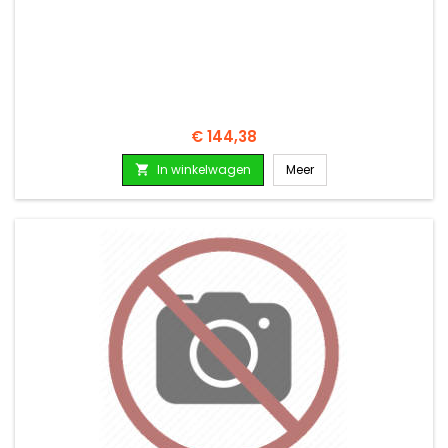
Prijs
€ 144,38
In winkelwagen
Meer
