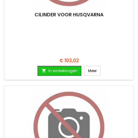
CILINDER VOOR HUSQVARNA
Prijs
€ 103,02
In winkelwagen
Meer
