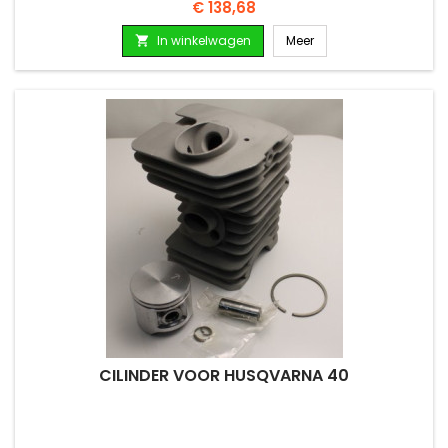
Prijs
€ 138,68
In winkelwagen
Meer

CILINDER VOOR HUSQVARNA 40