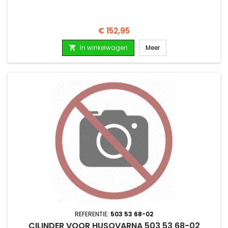
Prijs
€ 152,95
In winkelwagen
Meer

REFERENTIE:
503 53 68-02
CILINDER VOOR HUSQVARNA 503 53 68-02