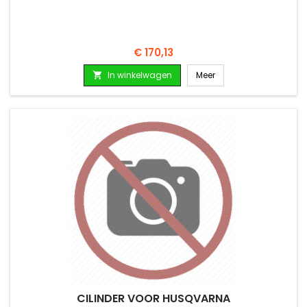
Prijs
€ 170,13
In winkelwagen
Meer

CILINDER VOOR HUSQVARNA