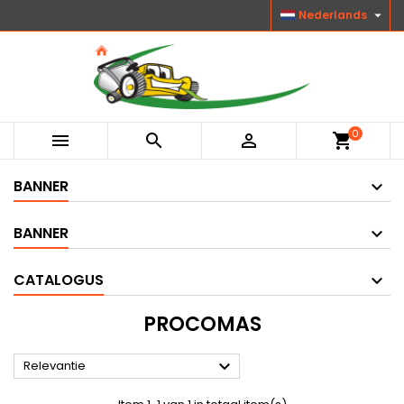

Nederlands
0



shopping_cart
BANNER
BANNER
CATALOGUS
PROCOMAS

Relevantie