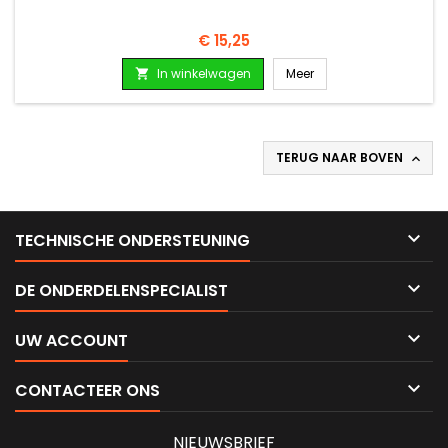
Prijs
€ 15,25
In winkelwagen
Meer

TERUG NAAR BOVEN


TECHNISCHE ONDERSTEUNING

DE ONDERDELENSPECIALIST

UW ACCOUNT

CONTACTEER ONS
NIEUWSBRIEF