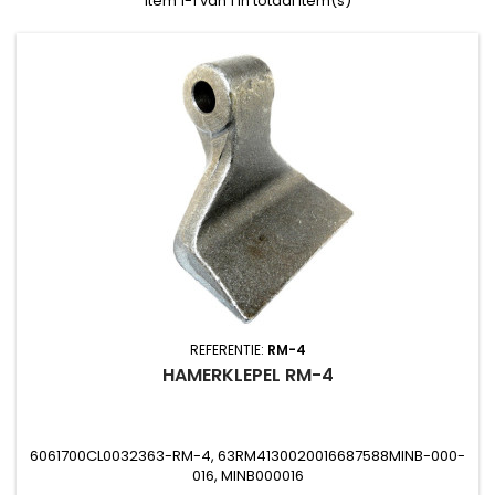
Item 1-1 van 1 in totaal item(s)
REFERENTIE:
RM-4
HAMERKLEPEL RM-4
6061700CL0032363-RM-4, 63RM4130020016687588MINB-000-
016, MINB000016