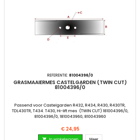
REFERENTIE:
81004396/0
GRASMAAIERMES CASTELGARDEN (TWIN CUT)
81004396/0
Passend voor Castelgarden R432, R434, R430, R430TR,
TDL430TR, T434. T430, Hi-lift mes (TWIN CUT) 181004396/0,
81004396/0, 1810043960, 810043960
Prijs
€ 24,95
In winkelwagen
Meer
