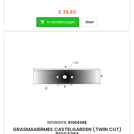
Prijs
€ 39,40
In winkelwagen
Meer

REFERENTIE:
81004366
GRASMAAIERMES CASTELGARDEN (TWIN CUT)