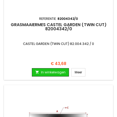
REFERENTIE:
82004342/0
GRASMAAIERMES CASTEL GARDEN (TWIN CUT)
82004342/0
CASTEL GARDEN (TWIN CUT) 82.004.342 / 0
Prijs
€ 43,68
In winkelwagen
Meer
