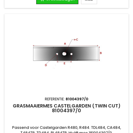
REFERENTIE:
81004397/0
GRASMAAIERMES CASTELGARDEN (TWIN CUT)
81004397/0
Passend voor Castelgarden R480, R484. TDL484, CA484,
T484TR, TD484, RL484TR, Hi-lift mes 181004397/0,