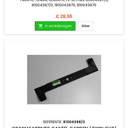
81004397/0, 1810043970, 810043970
Prijs
€ 28,95
In winkelwagen
Meer

REFERENTIE:
81004398/0