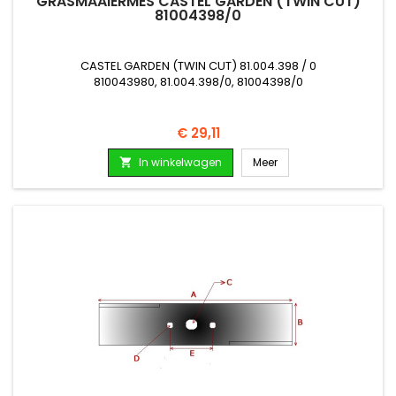
GRASMAAIERMES CASTEL GARDEN (TWIN CUT)
81004398/0
CASTEL GARDEN (TWIN CUT) 81.004.398 / 0
810043980, 81.004.398/0, 81004398/0
Prijs
€ 29,11
In winkelwagen
Meer
