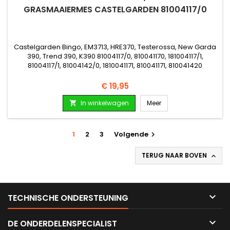
GRASMAAIERMES CASTELGARDEN 81004117/0
Castelgarden Bingo, EM3713, HRE370, Testerossa, New Garda
390, Trend 390, K390 81004117/0, 810041170, 181004117/1,
81004117/1, 81004142/0, 1810041171, 810041171, 810041420
Prijs
€ 19,95
In winkelwagen
Meer

1
2
3
Volgende

TERUG NAAR BOVEN


TECHNISCHE ONDERSTEUNING

DE ONDERDELENSPECIALIST