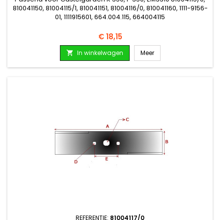
810041150, 81004115/1, 810041151, 81004116/0, 810041160, 1111-9156-
01, 1111915601, 664.004.115, 664004115
Prijs
€ 18,15
In winkelwagen
Meer

REFERENTIE:
81004117/0