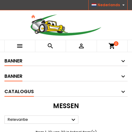

Nederlands
0



shopping_cart
BANNER
BANNER
CATALOGUS
MESSEN

Relevantie