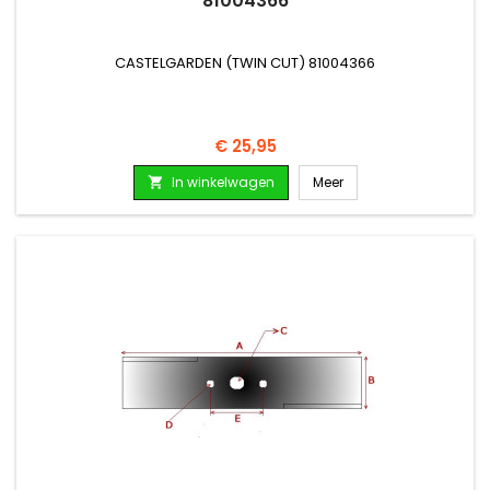
81004366
CASTELGARDEN (TWIN CUT) 81004366
Prijs
€ 25,95
In winkelwagen
Meer
