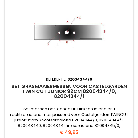
REFERENTIE:
82004344/0
SET GRASMAAIERMESSEN VOOR CASTELGARDEN
TWIN CUT JUNIOR 92CM 82004344/0,
82004344/1
Set messen bestaande uit 1 linksdraaiend en 1
rechtsdraaiend mes passend voor Castelgarden TWINCUT
junior 92cm Rechtsdraaiend 82004344/0, 82004344/1,
820043440, 820043441 Linksdraaiend 82004345/0,
82004345/1, 820043450, 820043451
Prijs
€ 49,95