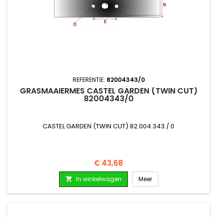
REFERENTIE:
82004343/0
GRASMAAIERMES CASTEL GARDEN (TWIN CUT)
82004343/0
CASTEL GARDEN (TWIN CUT) 82.004.343 / 0
Prijs
€ 43,68
In winkelwagen
Meer
