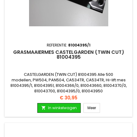
REFERENTIE:
81004395/1
GRASMAAIERMES CASTELGARDEN (TWIN CUT)
81004395
CASTELGARDEN (TWIN CUT) 81004395 Alle 500
modellen, PW504, PAN504, CA534TR, CA534TR, Hi-lift mes
81004395/1, 810043951, 81004366/0, 810043660, 81004370/0,
810043700, 81004395/0, 810043950
Prijs
€ 30,95
In winkelwagen
Meer
