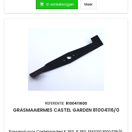
In winkelwagen
Meer

REFERENTIE:
8100411600
GRASMAAIERMES CASTEL GARDEN 81004116/0
Passend voor Castelgarden K 350, P 350, EM3310 81004115/0,