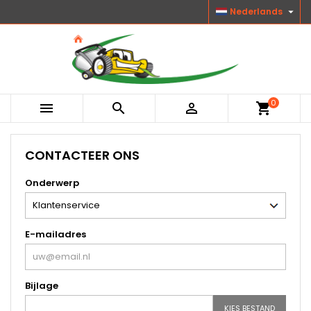

Nederlands
0



shopping_cart
CONTACTEER ONS
Onderwerp
E-mailadres
Bijlage
KIES BESTAND