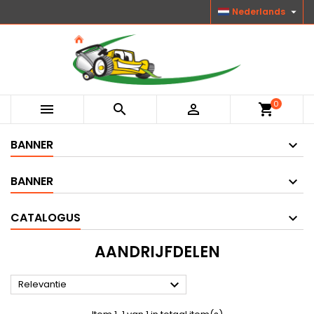

Nederlands
0



shopping_cart
BANNER
BANNER
CATALOGUS
AANDRIJFDELEN

Relevantie