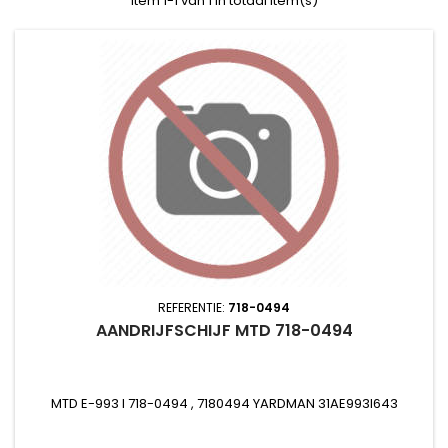
Item 1-1 van 1 in totaal item(s)
REFERENTIE:
718-0494
AANDRIJFSCHIJF MTD 718-0494
MTD E-993 I 718-0494 , 7180494 YARDMAN 31AE993I643