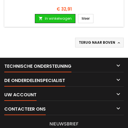
Prijs
€ 32,91
In winkelwagen
Meer

TERUG NAAR BOVEN


TECHNISCHE ONDERSTEUNING

DE ONDERDELENSPECIALIST

UW ACCOUNT

CONTACTEER ONS
NIEUWSBRIEF