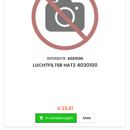
REFERENTIE:
4030100
LUCHTFILTER HATZ 4030100
Prijs
€ 23,41
In winkelwagen
Meer
