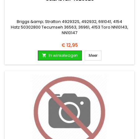
Briggs &amp; Stratton 492932S, 492932, 691041, 4154
Hatz 50302800 Tecumseh 36563, 36961, 4153 Toro NN10143,
NN10147
Prijs
€ 12,95
In winkelwagen
Meer
