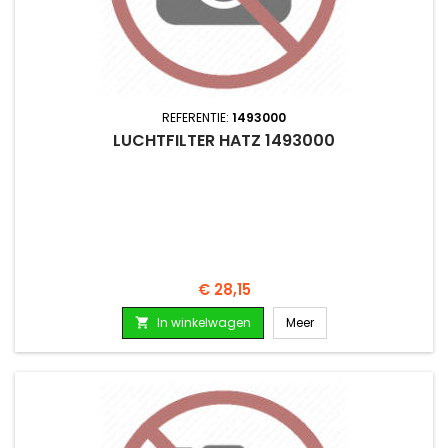
REFERENTIE:
1493000
LUCHTFILTER HATZ 1493000
Prijs
€ 28,15
In winkelwagen
Meer
