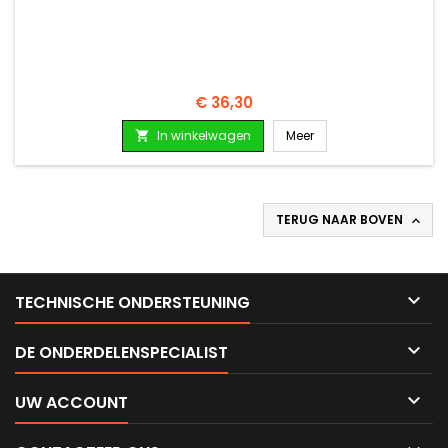
Prijs
€ 36,30
In winkelwagen
Meer

TERUG NAAR BOVEN


TECHNISCHE ONDERSTEUNING

DE ONDERDELENSPECIALIST

UW ACCOUNT