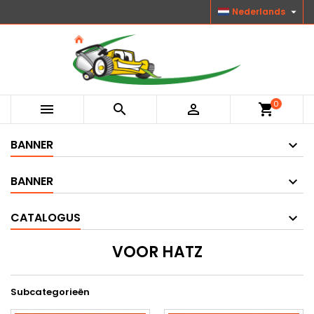

Nederlands
0



shopping_cart
BANNER
BANNER
CATALOGUS
VOOR HATZ
Subcategorieën