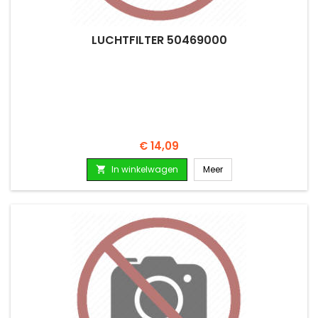
LUCHTFILTER 50469000
Prijs
€ 14,09
In winkelwagen
Meer
