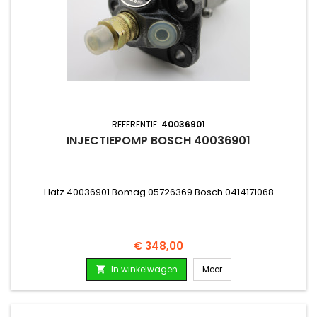
REFERENTIE:
40036901
INJECTIEPOMP BOSCH 40036901
Hatz 40036901 Bomag 05726369 Bosch 0414171068
Prijs
€ 348,00
In winkelwagen
Meer
