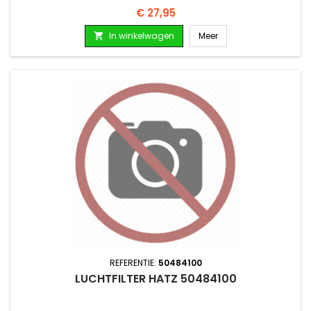
Prijs
€ 27,95
In winkelwagen
Meer

REFERENTIE:
50484100
LUCHTFILTER HATZ 50484100