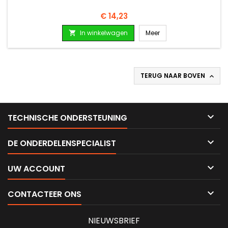
Prijs
€ 14,23
In winkelwagen
Meer

TERUG NAAR BOVEN


TECHNISCHE ONDERSTEUNING

DE ONDERDELENSPECIALIST

UW ACCOUNT

CONTACTEER ONS
NIEUWSBRIEF