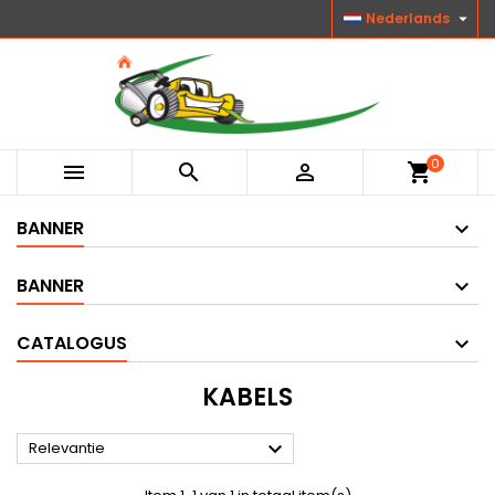

Nederlands
0



shopping_cart
BANNER
BANNER
CATALOGUS
KABELS

Relevantie