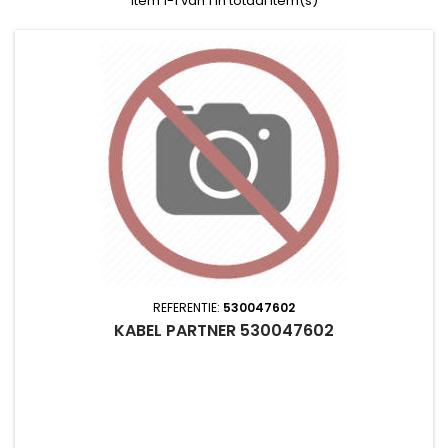
Item 1-1 van 1 in totaal item(s)
REFERENTIE:
530047602
KABEL PARTNER 530047602