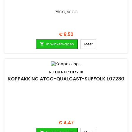
75CC, 98CC
Prijs
€ 8,50
In winkelwagen
Meer

REFERENTIE:
L07280
KOPPAKKING ATCO-QUALCAST-SUFFOLK L07280
Prijs
€ 4,47