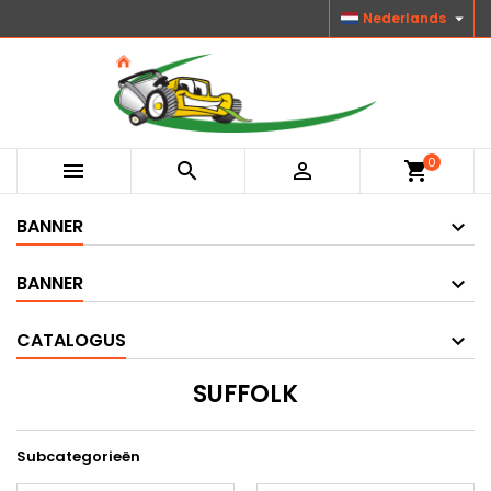

Nederlands
0



shopping_cart
BANNER
BANNER
CATALOGUS
SUFFOLK
Subcategorieën