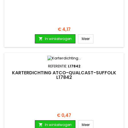
Prijs
€ 4,17
In winkelwagen
Meer

REFERENTIE:
L17842
KARTERDICHTING ATCO-QUALCAST-SUFFOLK
L17842
Prijs
€ 0,47
In winkelwagen
Meer
