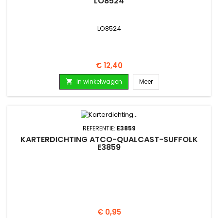
LO8524
LO8524
Prijs
€ 12,40
In winkelwagen
Meer

REFERENTIE:
E3859
KARTERDICHTING ATCO-QUALCAST-SUFFOLK
E3859
Prijs
€ 0,95