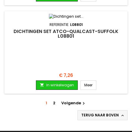
REFERENTIE:
L08801
DICHTINGEN SET ATCO-QUALCAST-SUFFOLK
L08801
Prijs
€ 7,26
In winkelwagen
Meer

1
2
Volgende

TERUG NAAR BOVEN
