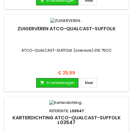
In winkelwagen
Meer

ZUIGERVEREN ATCO-QUALCAST-SUFFOLK
ATCO-QUALCAST-SUFFOLK (oversize) 010 75CC
Prijs
€ 25,99
In winkelwagen
Meer

REFERENTIE:
L03547
KARTERDICHTING ATCO-QUALCAST-SUFFOLK
L03547