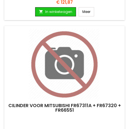
Prijs
€ 121,87
In winkelwagen
Meer

CILINDER VOOR MITSUBISHI FR67311A + FR67320 +
FR66551