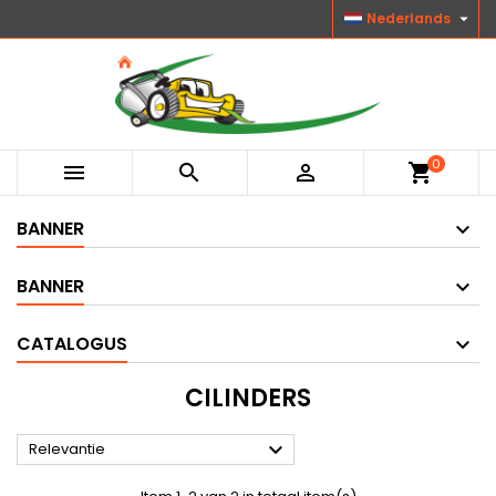

Nederlands
0



shopping_cart
BANNER
BANNER
CATALOGUS
CILINDERS

Relevantie