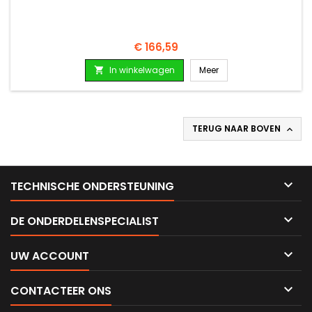
Prijs
€ 166,59
In winkelwagen
Meer

TERUG NAAR BOVEN


TECHNISCHE ONDERSTEUNING

DE ONDERDELENSPECIALIST

UW ACCOUNT

CONTACTEER ONS