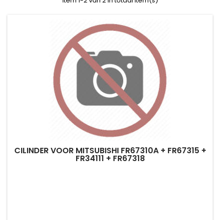
Item 1-2 van 2 in totaal item(s)
CILINDER VOOR MITSUBISHI FR67310A + FR67315 +
FR34111 + FR67318