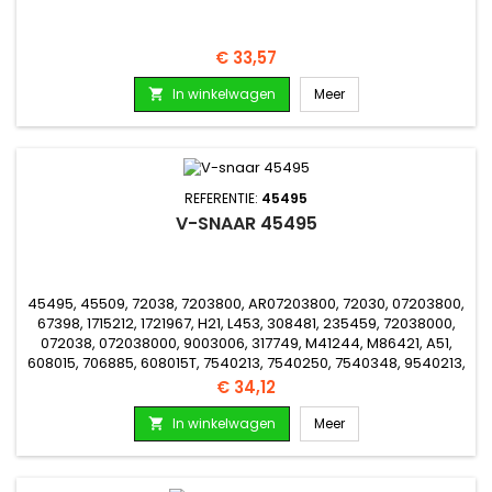
Prijs
€ 33,57
In winkelwagen
Meer

REFERENTIE:
45495
V-SNAAR 45495
45495, 45509, 72038, 7203800, AR07203800, 72030, 07203800,
67398, 1715212, 1721967, H21, L453, 308481, 235459, 72038000,
072038, 072038000, 9003006, 317749, M41244, M86421, A51,
608015, 706885, 608015T, 7540213, 7540250, 7540348, 9540213,
9540250, 37x92, 122069, 174731, 2025463, 2029350, 2174731,
Prijs
€ 34,12
2174731SM
In winkelwagen
Meer
