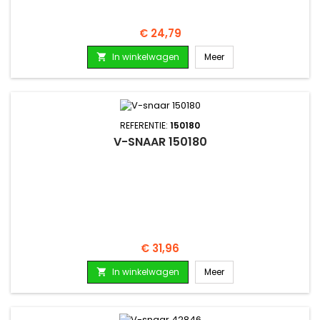
Prijs
€ 24,79
In winkelwagen
Meer

REFERENTIE:
150180
V-SNAAR 150180
Prijs
€ 31,96
In winkelwagen
Meer
