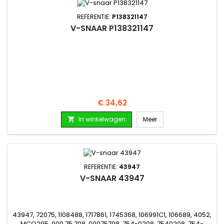
REFERENTIE:
P138321147
V-SNAAR P138321147
Prijs
€ 34,62
In winkelwagen
Meer

REFERENTIE:
43947
V-SNAAR 43947
43947, 72075, 1108488, 1717861, 1745368, 106991C1, 106689, 4052,
MCO295, 000.75.708, 00075708, 754-0208, 7540208, 754-