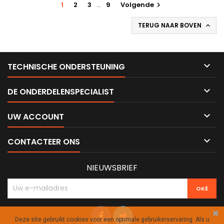
1
2
3
…
9
Volgende

TERUG NAAR BOVEN


TECHNISCHE ONDERSTEUNING

DE ONDERDELENSPECIALIST

UW ACCOUNT

CONTACTEER ONS
NIEUWSBRIEF
Deze site gebruikt cookies voor een optimale gebruikerservaring. Als u