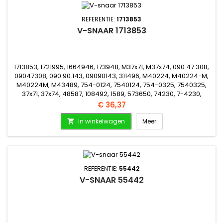
REFERENTIE:
1713853
V-SNAAR 1713853
1713853, 1721995, 1664946, 173948, M37x71, M37x74, 090.47.308,
09047308, 090.90.143, 09090143, 311496, M40224, M40224-M,
M40224M, M43489, 754-0124, 7540124, 754-0325, 7540325,
37x71, 37x74, 48587, 108492, 1589, 573650, 74230, 7-4230,
79160, 7-9160, 10.0.01, 10001, M010.0.01, M010001, 4262414, 165183
Prijs
€ 36,37
In winkelwagen
Meer

REFERENTIE:
55442
V-SNAAR 55442