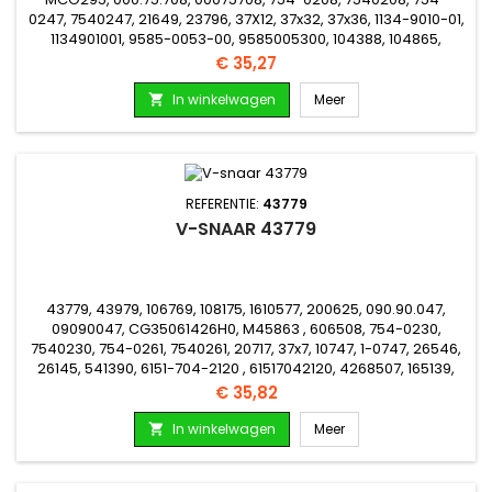
0247, 7540247, 21649, 23796, 37X12, 37x32, 37x36, 1134-9010-01,
1134901001, 9585-0053-00, 9585005300, 104388, 104865,
106689, 8976, 104388, 104865, 8976, 4262513, 4269501,
Prijs
€ 35,27
4269502, 165169, 165184, 365189A, 205155
In winkelwagen
Meer

REFERENTIE:
43779
V-SNAAR 43779
43779, 43979, 106769, 108175, 1610577, 200625, 090.90.047,
09090047, CG35061426H0, M45863 , 606508, 754-0230,
7540230, 754-0261, 7540261, 20717, 37x7, 10747, 1-0747, 26546,
26145, 541390, 6151-704-2120 , 61517042120, 4268507, 165139,
165143
Prijs
€ 35,82
In winkelwagen
Meer
