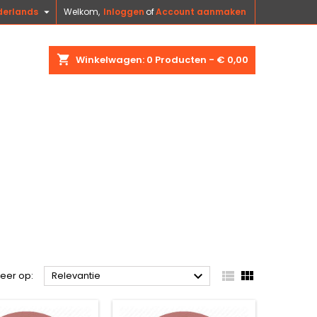

derlands
Welkom,
Inloggen
of
Account aanmaken
shopping_cart
Winkelwagen:
0
Producten - € 0,00



teer op:
Relevantie