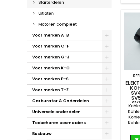
Starterdelen
Uitlaten
Motoren compleet
Voor merken A-B
Voor merken C-F
Voor merken G-J
Voor merken K-O
REF
Voor merken P-S
ELEKT
KOH
Voor merken T-Z
SV4
SV5
Carburator & Onderdelen
SV
Kohle
Kohle
Universele onderdelen
Kohle
Toebehoren bosmaaiers
Kohle
Kohle
Bosbouw
Kohl
