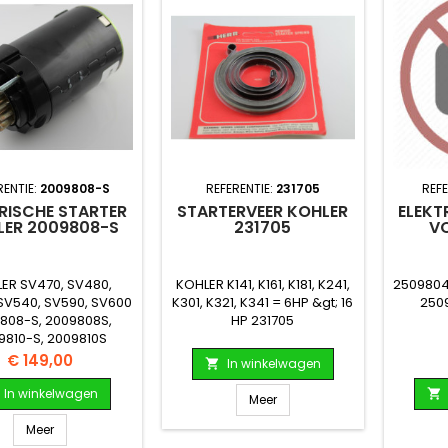
RENTIE:
2009808-S
REFERENTIE:
231705
REFE
RISCHE STARTER
STARTERVEER KOHLER
ELEKT
LER 2009808-S
231705
V
ER SV470, SV480,
KOHLER K141, K161, K181, K241,
2509804
SV540, SV590, SV600
K301, K321, K341 = 6HP &gt; 16
250
808-S, 2009808S,
HP 231705
9810-S, 2009810S
Prijs
€ 149,00
In winkelwagen

In winkelwagen

Meer
Meer