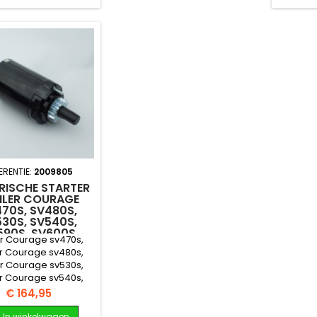
ERENTIE:
2009805
RISCHE STARTER
LER COURAGE
70S, SV480S,
30S, SV540S,
590S, SV600S
r Courage sv470s,
r Courage sv480s,
r Courage sv530s,
r Courage sv540s,
r Courage sv590s,
Prijs
€ 164,95
er Courage sv600s
In winkelwagen