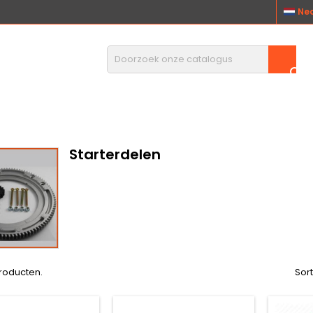
Ne

Starterdelen
producten.
Sor