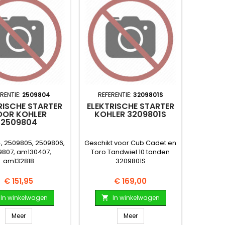
RENTIE:
2509804
REFERENTIE:
3209801S
RISCHE STARTER
ELEKTRISCHE STARTER
OOR KOHLER
KOHLER 3209801S
2509804
, 2509805, 2509806,
Geschikt voor Cub Cadet en
9807, am130407,
Toro Tandwiel 10 tanden
am132818
3209801S
Prijs
Prijs
€ 151,95
€ 169,00
In winkelwagen
In winkelwagen

Meer
Meer