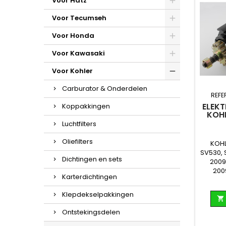
Voor Hatz
Voor Tecumseh
Voor Honda
Voor Kawasaki
Voor Kohler
Carburator & Onderdelen
REFE
ELEKT
Koppakkingen
KOH
Luchtfilters
Oliefilters
KOHL
SV530, 
Dichtingen en sets
2009
200
Karterdichtingen
Klepdekselpakkingen

Ontstekingsdelen