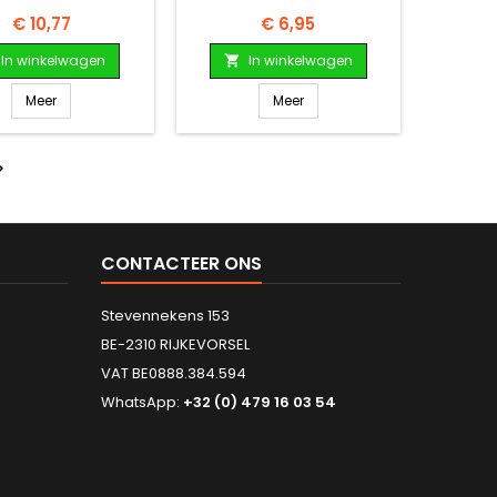
Prijs
Prijs
€ 10,77
€ 6,95
In winkelwagen
In winkelwagen

Meer
Meer

CONTACTEER ONS
Stevennekens 153
BE-2310 RIJKEVORSEL
VAT BE0888.384.594
WhatsApp:
+32 (0) 479 16 03 54