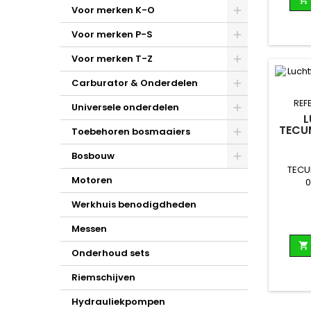
Voor merken K-O
Voor merken P-S
Voor merken T-Z
Carburator & Onderdelen
REF
Universele onderdelen
L
TECU
Toebehoren bosmaaiers
Bosbouw
TECU
Motoren
0
Werkhuis benodigdheden
Messen

Onderhoud sets
Riemschijven
Hydrauliekpompen