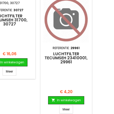
FERENTIE:
30727
UCHTFILTER
UMSEH 31700,
30727
REFERENTIE:
29961
LUCHTFILTER
Prijs
€ 16,06
TECUMSEH 23410001,
29961
In winkelwagen
Meer
Prijs
€ 4,20
In winkelwagen

Meer