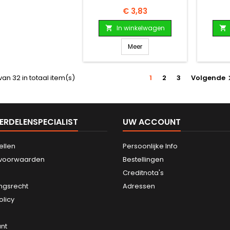
Prijs
€ 3,83
In winkelwagen


Meer
van 32 in totaal item(s)
1
2
3
Volgende
ERDELENSPECIALIST
UW ACCOUNT
ellen
Persoonlijke Info
svoorwaarden
Bestellingen
Creditnota's
ngsrecht
Adressen
olicy
nt