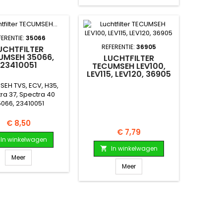
FERENTIE:
35066
REFERENTIE:
36905
UCHTFILTER
UMSEH 35066,
LUCHTFILTER
23410051
TECUMSEH LEV100,
LEV115, LEV120, 36905
EH TVS, ECV, H35,
ra 37, Spectra 40
066, 23410051
Prijs
€ 8,50
Prijs
€ 7,79
In winkelwagen
In winkelwagen

Meer
Meer