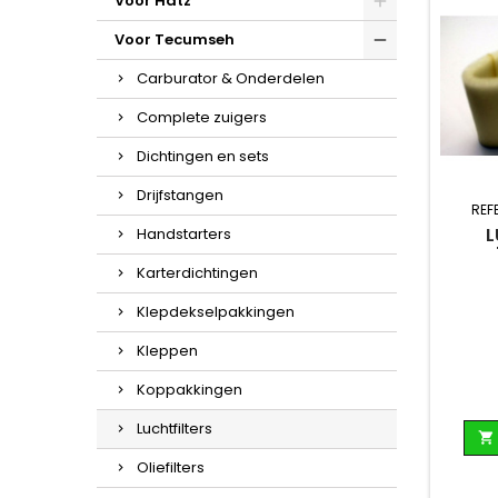
Voor Hatz
Voor Tecumseh
Carburator & Onderdelen
Complete zuigers
Dichtingen en sets
Drijfstangen
REF
L
Handstarters
Karterdichtingen
Klepdekselpakkingen
Kleppen
Koppakkingen
Luchtfilters

Oliefilters