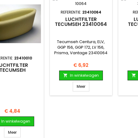
REFERENTIE:
23410064
RE
LUCHTFILTER
L
TECUMSEH 23410064
TEC
Tecumseh Centura, ELV,
GGP 156, GGP 172, LV 156,
Prisma, Vantage 23410064
ERENTIE:
23410010
UCHTFILTER
Prijs
€ 6,92
TECUMSEH
In winkelwagen


Meer
Prijs
€ 4,84
In winkelwagen
Meer