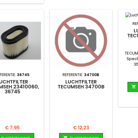
RE
L
TEC
TECUMS
Spect
35
FERENTIE:
36745
REFERENTIE:
34700B
UCHTFILTER
LUCHTFILTER
MSEH 23410060,
TECUMSEH 34700B

36745
Prijs
Prijs
€ 7,95
€ 12,23
In winkelwagen
In winkelwagen
