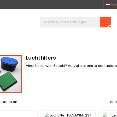
Ne

Luchtfilters
Vindt U niet wat U zoekt? Aarzel niet ons te
contacter
2 producten.
Sor