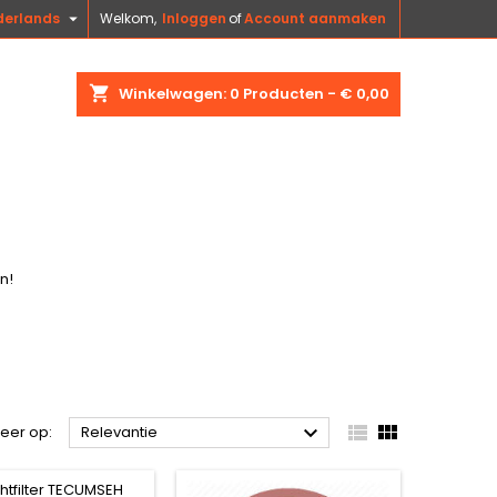

derlands
Welkom,
Inloggen
of
Account aanmaken
shopping_cart
Winkelwagen:
0
Producten - € 0,00
en
!



teer op:
Relevantie