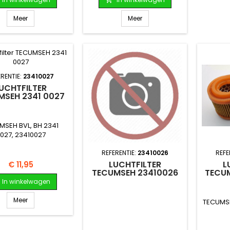
Meer
Meer
ERENTIE:
23410027
UCHTFILTER
MSEH 2341 0027
MSEH BVL, BH 2341
027, 23410027
REFERENTIE:
23410026
REFE
LUCHTFILTER
L
Prijs
€ 11,95
TECUMSEH 23410026
TECUM
In winkelwagen
Meer
TECUMSE