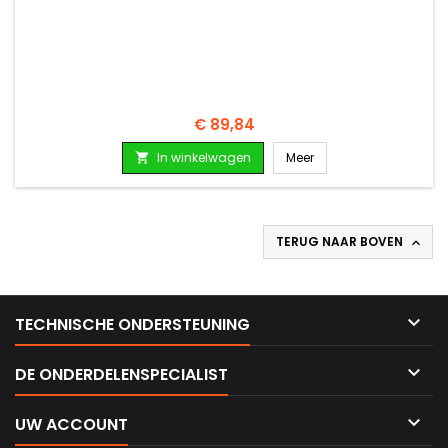
Prijs
€ 89,84
In winkelwagen
Meer

TERUG NAAR BOVEN


TECHNISCHE ONDERSTEUNING

DE ONDERDELENSPECIALIST

UW ACCOUNT