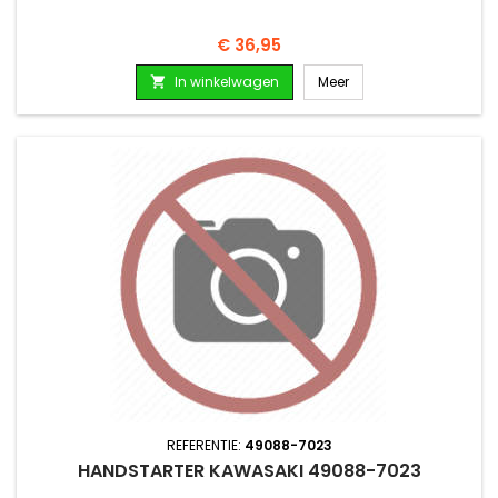
Prijs
€ 36,95
In winkelwagen
Meer

REFERENTIE:
49088-7023
HANDSTARTER KAWASAKI 49088-7023