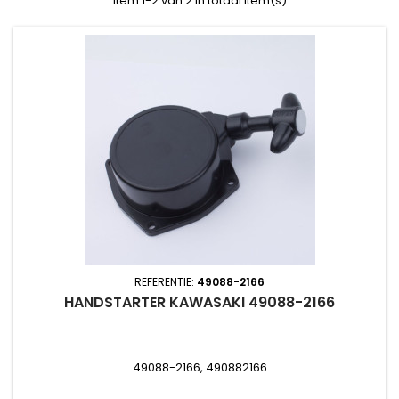
Item 1-2 van 2 in totaal item(s)
REFERENTIE:
49088-2166
HANDSTARTER KAWASAKI 49088-2166
49088-2166, 490882166