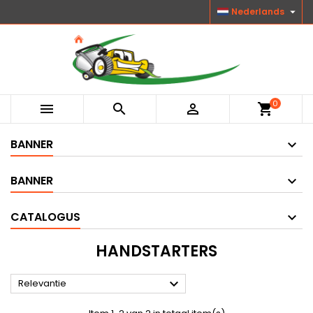

Nederlands
0



shopping_cart
BANNER
BANNER
CATALOGUS
HANDSTARTERS

Relevantie