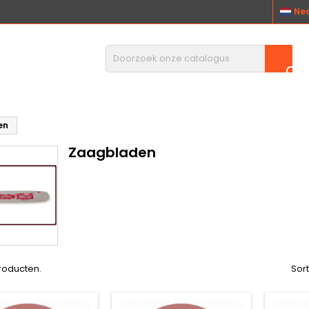
Ne

en
Zaagbladen
producten.
Sor