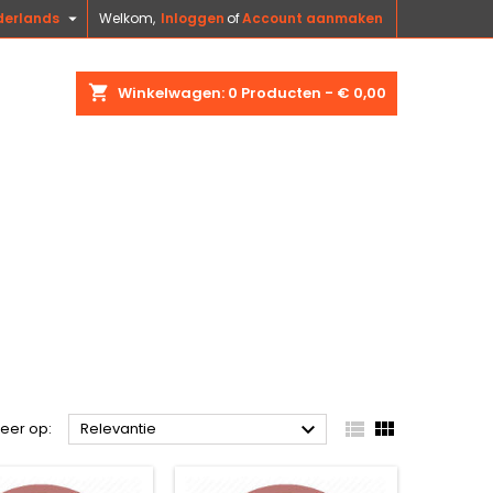

derlands
Welkom,
Inloggen
of
Account aanmaken
shopping_cart
Winkelwagen:
0
Producten - € 0,00



teer op:
Relevantie