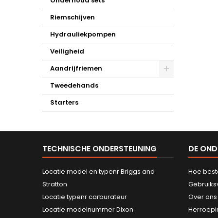
Onderhoud sets
Riemschijven
Hydrauliekpompen
Veiligheid
Aandrijfriemen
Tweedehands
Starters
TECHNISCHE ONDERSTEUNING
DE OND
Locatie model en typenr Briggs and
Hoe best
Stratton
Gebruik
Locatie typenr carburateur
Over ons
Locatie modelnummer Dixon
Herroepi