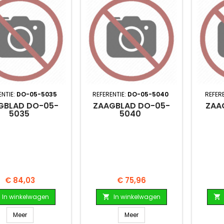
ENTIE:
DO-05-5035
REFERENTIE:
DO-05-5040
REFERE
GBLAD DO-05-
ZAAGBLAD DO-05-
ZAA
5035
5040
Prijs
Prijs
€ 84,03
€ 75,96
In winkelwagen
In winkelwagen


Meer
Meer