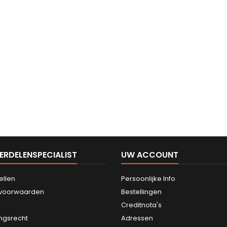
ERDELENSPECIALIST
UW ACCOUNT
ellen
Persoonlijke Info
svoorwaarden
Bestellingen
Creditnota's
ngsrecht
Adressen