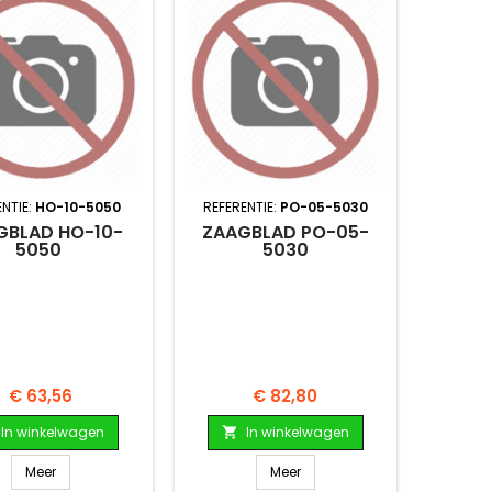
NTIE:
HO-10-5050
REFERENTIE:
PO-05-5030
GBLAD HO-10-
ZAAGBLAD PO-05-
5050
5030
Prijs
Prijs
€ 63,56
€ 82,80
In winkelwagen
In winkelwagen

Meer
Meer