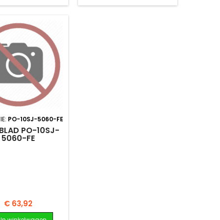
IE:
PO-10SJ-5060-FE
BLAD PO-10SJ-
5060-FE
Prijs
€ 63,92
In winkelwagen