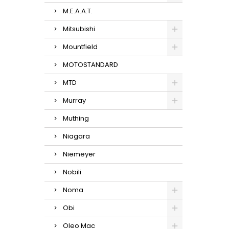
M.E.A.A.T.
Mitsubishi
Mountfield
MOTOSTANDARD
MTD
Murray
Muthing
Niagara
Niemeyer
Nobili
Noma
Obi
Oleo Mac