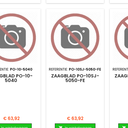
ENTIE:
PO-10-5040
REFERENTIE:
PO-10SJ-5050-FE
REFERENT
GBLAD PO-10-
ZAAGBLAD PO-10SJ-
ZAAG
5040
5050-FE
Prijs
Prijs
€ 63,92
€ 63,92
In winkelwagen
In winkelwagen

