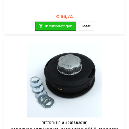
Prijs
€ 66,74
In winkelwagen
Meer

REFERENTIE:
ALIR015820191