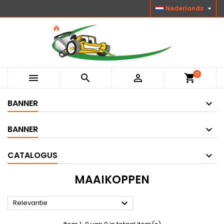

Nederlands
0



shopping_cart
BANNER
BANNER
CATALOGUS
MAAIKOPPEN

Relevantie