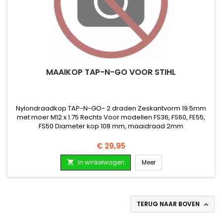
MAAIKOP TAP-N-GO VOOR STIHL
Nylondraadkop TAP-N-GO- 2 draden Zeskantvorm 19.5mm
met moer M12 x 1.75 Rechts Voor modellen FS36, FS60, FE55,
FS50 Diameter kop 108 mm, maaidraad 2mm
Prijs
€ 29,95
In winkelwagen
Meer

TERUG NAAR BOVEN
