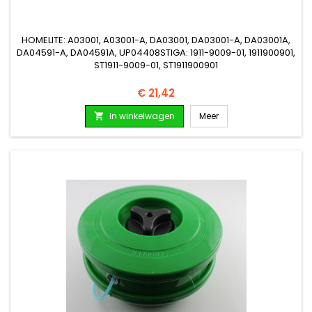
HOMELITE: A03001, A03001-A, DA03001, DA03001-A, DA03001A,
DA04591-A, DA04591A, UP04408STIGA: 1911-9009-01, 1911900901,
ST1911-9009-01, ST1911900901
Prijs
€ 21,42
In winkelwagen
Meer
