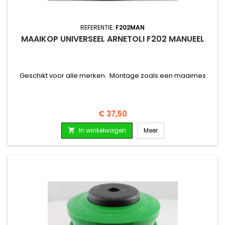
REFERENTIE:
F202MAN
MAAIKOP UNIVERSEEL ARNETOLI F202 MANUEEL
Geschikt voor alle merken. Montage zoals een maaimes
Prijs
€ 37,50
In winkelwagen
Meer
