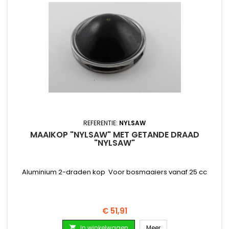
REFERENTIE:
NYLSAW
MAAIKOP "NYLSAW" MET GETANDE DRAAD
"NYLSAW"
Aluminium 2-draden kop Voor bosmaaiers vanaf 25 cc
Prijs
€ 51,91
In winkelwagen
Meer
