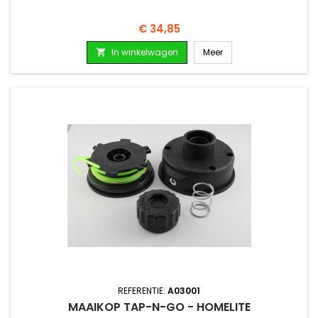
Prijs
€ 34,85
In winkelwagen
Meer

REFERENTIE:
A03001
MAAIKOP TAP-N-GO - HOMELITE