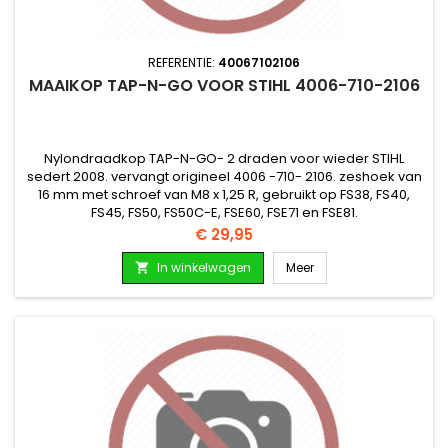
REFERENTIE:
40067102106
MAAIKOP TAP-N-GO VOOR STIHL 4006-710-2106
Nylondraadkop TAP-N-GO- 2 draden voor wieder STIHL
sedert 2008. vervangt origineel 4006 -710- 2106. zeshoek van
16 mm met schroef van M8 x 1,25 R, gebruikt op FS38, FS40,
FS45, FS50, FS50C-E, FSE60, FSE71 en FSE81.
Prijs
€ 29,95
In winkelwagen
Meer
