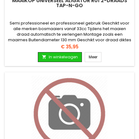
MAAIKOP UNIVERSEEL ALIGATOR R01 2-DRAADS
TAP-N-GO
Semi professioneel en professioneel gebruik Geschikt voor
alle merken bosmaaiers vanaf 33cc Tijdens het maaien
draad automatisch te verlengen Montage zoals een
maaimes Buitendiameter 130 mm Geschikt voor draad diktes
2.0mm, 2.4mm, 2.7mm, 3.0mm
Prijs
€ 35,95
In winkelwagen
Meer
