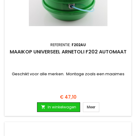
REFERENTIE:
F202AU
MAAIKOP UNIVERSEEL ARNETOLI F202 AUTOMAAT
Geschikt voor alle merken. Montage zoals een maaimes
Prijs
€ 47,10
In winkelwagen
Meer
