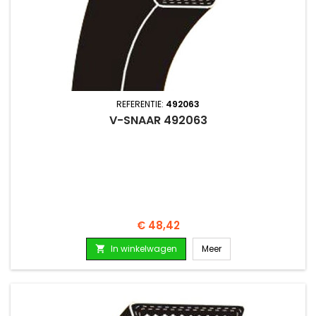
REFERENTIE:
492063
V-SNAAR 492063
Prijs
€ 48,42
In winkelwagen
Meer
