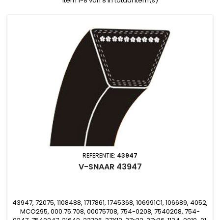
Item 1-8 van 8 in totaal item(s)
REFERENTIE:
43947
V-SNAAR 43947
43947, 72075, 1108488, 1717861, 1745368, 106991C1, 106689, 4052,
MCO295, 000.75.708, 00075708, 754-0208, 7540208, 754-