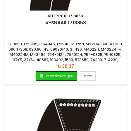
REFERENTIE:
1713853
V-SNAAR 1713853
1713853, 1721995, 1664946, 173948, M37x71, M37x74, 090.47.308,
09047308, 090.90.143, 09090143, 311496, M40224, M40224-M,
M40224M, M43489, 754-0124, 7540124, 754-0325, 7540325,
37x71, 37x74, 48587, 108492, 1589, 573650, 74230, 7-4230,
79160, 7-9160, 10.0.01, 10001, M010.0.01, M010001, 4262414, 165183
Prijs
€ 36,37
In winkelwagen
Meer
