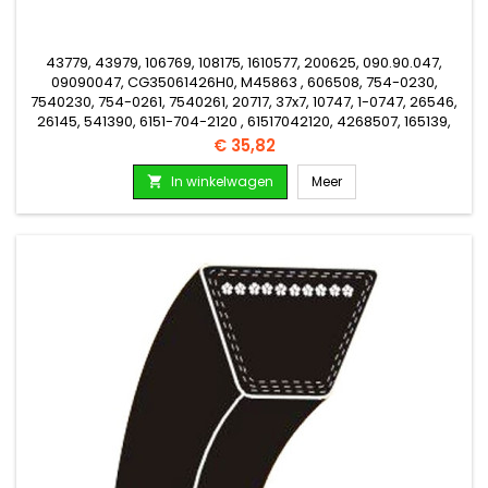
43779, 43979, 106769, 108175, 1610577, 200625, 090.90.047,
09090047, CG35061426H0, M45863 , 606508, 754-0230,
7540230, 754-0261, 7540261, 20717, 37x7, 10747, 1-0747, 26546,
26145, 541390, 6151-704-2120 , 61517042120, 4268507, 165139,
165143
Prijs
€ 35,82
In winkelwagen
Meer
