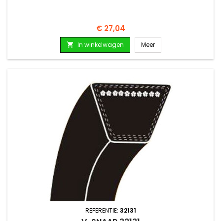
Prijs
€ 27,04
In winkelwagen
Meer

REFERENTIE:
32131