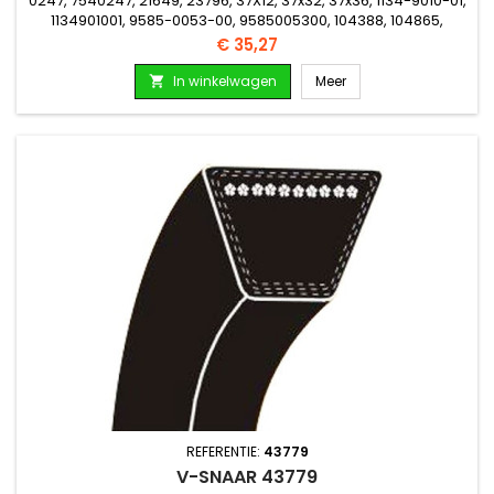
0247, 7540247, 21649, 23796, 37X12, 37x32, 37x36, 1134-9010-01,
1134901001, 9585-0053-00, 9585005300, 104388, 104865,
106689, 8976, 104388, 104865, 8976, 4262513, 4269501,
Prijs
€ 35,27
4269502, 165169, 165184, 365189A, 205155
In winkelwagen
Meer

REFERENTIE:
43779
V-SNAAR 43779