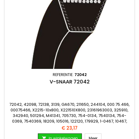
REFERENTIE:
72042
V-SNAAR 72042
72042, 42098, 72138, 3139, GA670, 211650, 244104, 000.75.466,
00075466, X2215-10x800, X221510X800, 23161963003, 325910,
342940, 501294, M41341, 705730, 754-0134, 7540134, 754-
0369, 7540369, 18209, 105016, 122120, 179929, 1-0467, 10467,
14637, 2-9604, 29604, 24-8940, 248940, 258340, 8-5660,
Prijs
€ 23,17
85660, 39206, 39226, 72098, 211650, 244104
In winkelwagen
Meer
