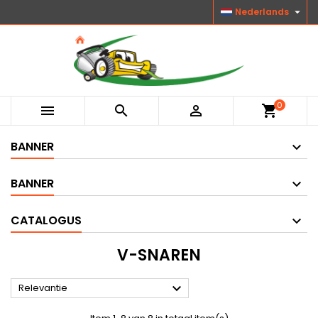

Nederlands
0



shopping_cart
BANNER
BANNER
CATALOGUS
V-SNAREN

Relevantie