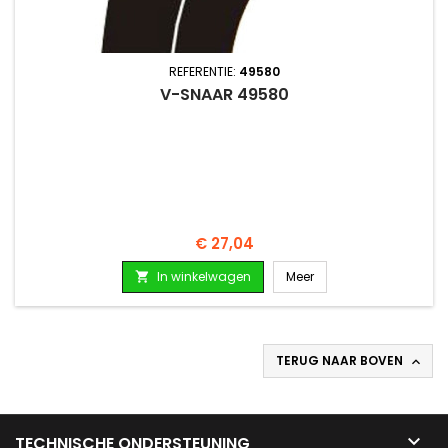
REFERENTIE:
49580
V-SNAAR 49580
Prijs
€ 27,04
In winkelwagen
Meer

TERUG NAAR BOVEN


TECHNISCHE ONDERSTEUNING