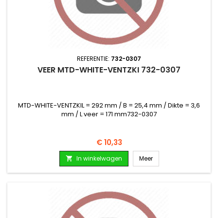
REFERENTIE:
732-0307
VEER MTD-WHITE-VENTZKI 732-0307
MTD-WHITE-VENTZKIL = 292 mm / B = 25,4 mm / Dikte = 3,6
mm / L veer = 171 mm732-0307
Prijs
€ 10,33
In winkelwagen
Meer
