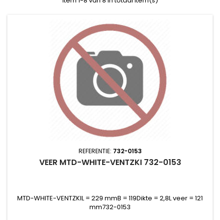
Item 1-8 van 8 in totaal item(s)
REFERENTIE:
732-0153
VEER MTD-WHITE-VENTZKI 732-0153
MTD-WHITE-VENTZKIL = 229 mmB = 119Dikte = 2,8L veer = 121
mm732-0153