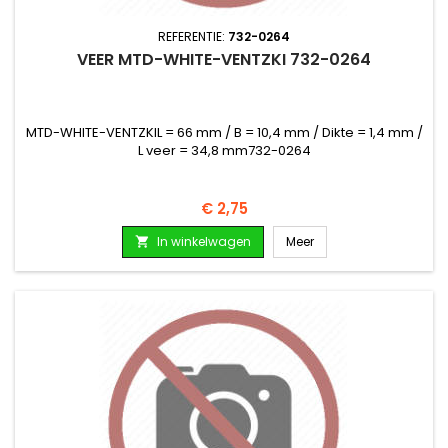
REFERENTIE:
732-0264
VEER MTD-WHITE-VENTZKI 732-0264
MTD-WHITE-VENTZKIL = 66 mm / B = 10,4 mm / Dikte = 1,4 mm /
L veer = 34,8 mm732-0264
Prijs
€ 2,75
In winkelwagen
Meer
