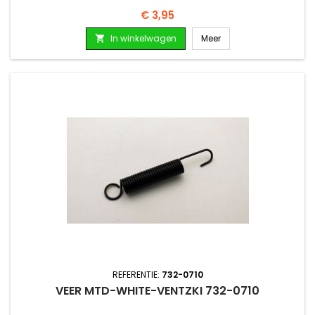
Prijs
€ 3,95
In winkelwagen
Meer

REFERENTIE:
732-0710
VEER MTD-WHITE-VENTZKI 732-0710