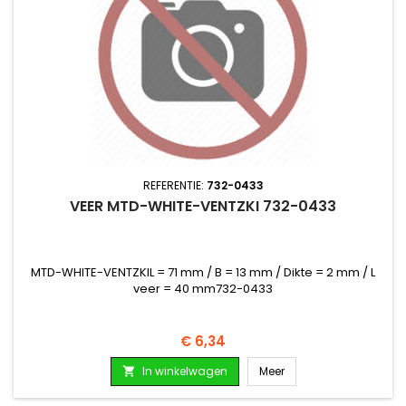
REFERENTIE:
732-0433
VEER MTD-WHITE-VENTZKI 732-0433
MTD-WHITE-VENTZKIL = 71 mm / B = 13 mm / Dikte = 2 mm / L
veer = 40 mm732-0433
Prijs
€ 6,34
In winkelwagen
Meer
