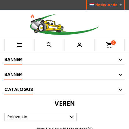

Nederlands
0



shopping_cart
BANNER
BANNER
CATALOGUS
VEREN

Relevantie