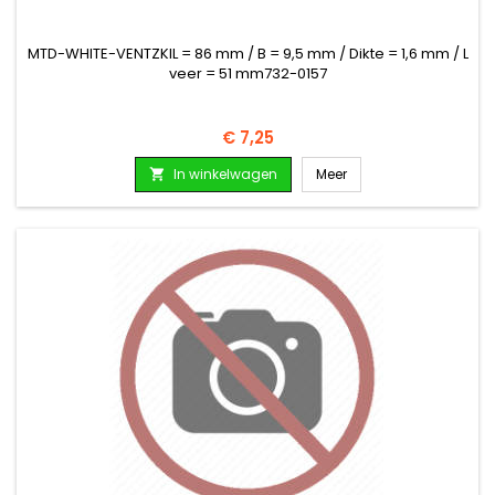
MTD-WHITE-VENTZKIL = 86 mm / B = 9,5 mm / Dikte = 1,6 mm / L
veer = 51 mm732-0157
Prijs
€ 7,25
In winkelwagen
Meer
