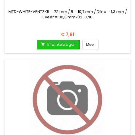
MTD-WHITE-VENTZKIL = 72 mm / B = 10,7 mm / Dikte = 1,3 mm /
L veer = 36,3 mm732-0710
Prijs
€ 7,91
In winkelwagen
Meer
